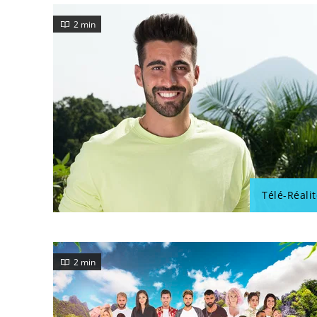
2 min
Télé-Réalit
2 min