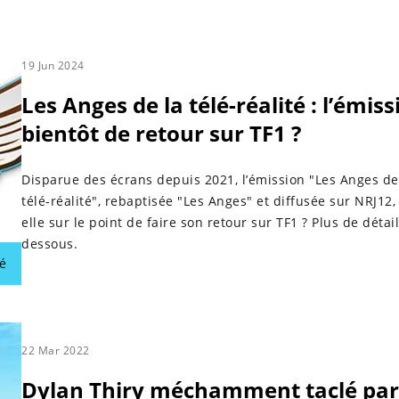
emière saison a commencé en 2011 et la douzième saison s'est
pandémie de coronavirus. L'émission n'a pas été renouvelée p
es.
19 Jun 2024
Les Anges de la télé-réalité : l’émiss
bientôt de retour sur TF1 ?
Disparue des écrans depuis 2021, l’émission "Les Anges de
télé-réalité", rebaptisée "Les Anges" et diffusée sur NRJ12, 
elle sur le point de faire son retour sur TF1 ? Plus de détail
dessous.
é
22 Mar 2022
Dylan Thiry méchamment taclé par