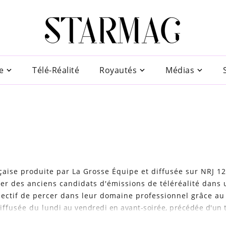
e
Télé-Réalité
Royautés
Médias
çaise produite par La Grosse Équipe et diffusée sur NRJ 12
ter des anciens candidats d'émissions de téléréalité dans
bjectif de percer dans leur domaine professionnel grâce au
fusée du lundi au vendredi en avant-soirée, précédée d'un t
 Le générique a évolué au fil des saisons, passant de "Plus Pr