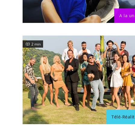
A la un
2 min
Télé-Réalit