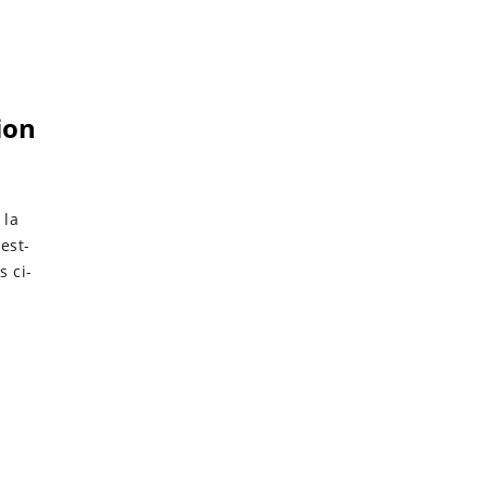
our une
ion
 la
est-
s ci-