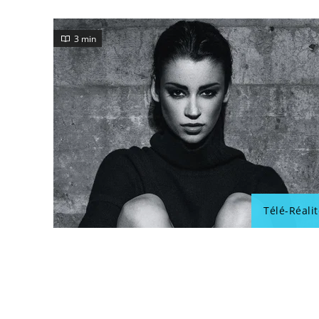
3 min
Télé-Réalit