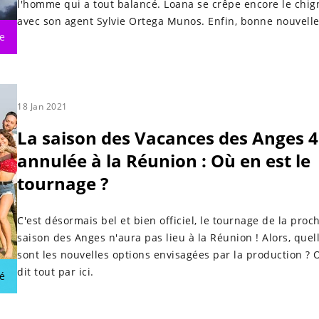
l'homme qui a tout balancé. Loana se crêpe encore le chi
avec son agent Sylvie Ortega Munos. Enfin, bonne nouvell
e
les fans des Anges: l'émission est de retour sur NRJ12 !
18 Jan 2021
La saison des Vacances des Anges 4
annulée à la Réunion : Où en est le
tournage ?
C'est désormais bel et bien officiel, le tournage de la proc
saison des Anges n'aura pas lieu à la Réunion ! Alors, quel
sont les nouvelles options envisagées par la production ? 
dit tout par ici.
é