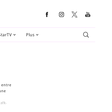
StarTV
Plus
 entre
 une
alk-
ès" de