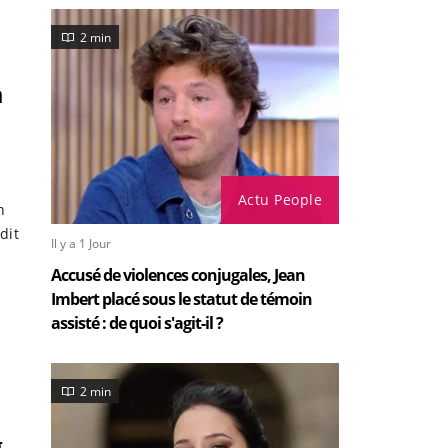
2 min
a
Actu People
n
dit
Il y a 1 Jour
Accusé de violences conjugales, Jean
Imbert placé sous le statut de témoin
assisté : de quoi s'agit-il ?
2 min
g