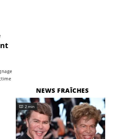
e
ant
ignage
ictime
NEWS FRAÎCHES
2 min