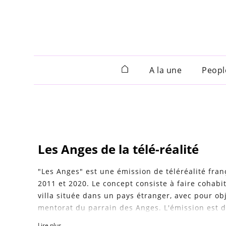
A la une
Peopl
Les Anges de la télé-réalité
"Les Anges" est une émission de téléréalité fran
2011 et 2020. Le concept consiste à faire cohabi
villa située dans un pays étranger, avec pour o
mentorat du parrain des Anges. L'émission est dif
show réunissant des personnalités de la téléréalité.
Lire plus