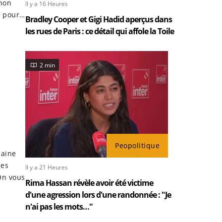
gnon
Il y a 16 Heures
e pour
Bradley Cooper et Gigi Hadid aperçus dans
les rues de Paris : ce détail qui affole la Toile
2 min
Peopolitique
haine
les
Il y a 21 Heures
On vous
Rima Hassan révèle avoir été victime
d'une agression lors d'une randonnée : "Je
n'ai pas les mots…"