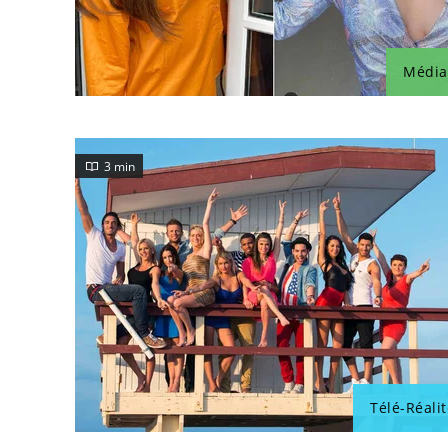
Média
3 min
Télé-Réalit