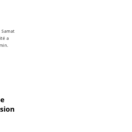
n Samat
ité a
min.
de
ssion