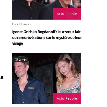
Actu People
Il y a 8 Heures
Igor et Grichka Bogdanoff : leur sœur fait
de rares révélations sur le mystère de leur
visage
2 min
va
Actu People