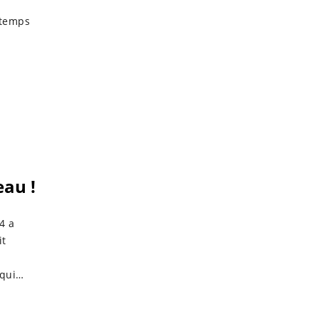
 temps
au !
4 a
it
qui