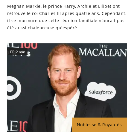
Un an plus tard, le 6 mai 2019 plus précisément, ils
Meghan Markle, le prince Harry, Archie et Lilibet ont
deviennent parents pour la première fois d'un petit
retrouvé le roi Charles III après quatre ans. Cependant,
garçon prénommé Archie.
il se murmure que cette réunion familiale n'aurait pas
été aussi chaleureuse qu'espéré.
2 min
Noblesse & Royautés