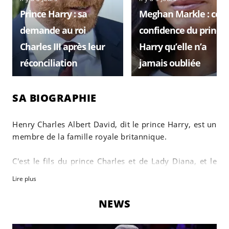
Prince Harry : sa
Meghan Markle : cett
demande au roi
confidence du prince
Charles III après leur
Harry qu’elle n’a
réconciliation
jamais oubliée
SA BIOGRAPHIE
Henry Charles Albert David, dit le prince Harry, est un
membre de la famille royale britannique.
C'est le fils du prince Charles et de Lady Diana, et le
petit frère du prince William.
Lire plus
Le prince Harry est né le 15 septembre 1984 au St
NEWS
Mary's Hospital, à Londres. Il est sixième dans l'ordre
de succession au trône britannique.