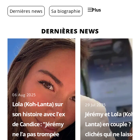
Plus
Dernières news
Sa biographie
DERNIÈRES NEWS
06 Aug 2025
Lola (Koh-Lanta) sur
29 Jul 2025
son histoire avec l’ex
Jérémy et Lola (Koh-
de Candice : "Jérémy
Lanta) en couple ? Le
ne l’a pas trompée
clichés qui ne laissen