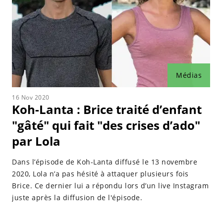
nouvelle équipe jaune, elle a poursuivi son alliance
avec Angélique, son alliée du nord. Une fois arrivée à
la réunification, elle s'est également alliée avec
Alexandra.
Lola a su faire preuve de stratégie et de solidarité tout
Médias
au long de son aventure à Koh-Lanta, ce qui en a fait
une concurrente redoutable. Sa loyauté envers ses
16 Nov 2020
alliés du nord ainsi que ses performances athlétiques
Koh-Lanta : Brice traité d’enfant
ont contribué à faire d'elle un pilier essentiel dans
"gâté" qui fait "des crises d’ado"
l'aventure.
par Lola
Dans l’épisode de Koh-Lanta diffusé le 13 novembre
2020, Lola n’a pas hésité à attaquer plusieurs fois
Brice. Ce dernier lui a répondu lors d’un live Instagram
juste après la diffusion de l'épisode.