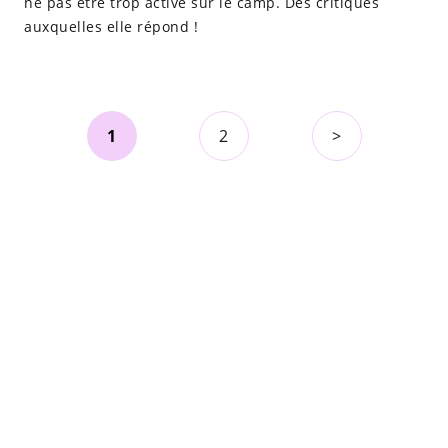
ne pas être trop active sur le camp. Des critiques
auxquelles elle répond !
1
2
>