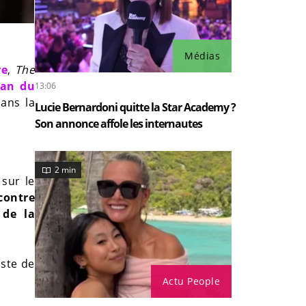
Médias
re
,
The
an du
13:06
dans la
Lucie Bernardoni quitte la Star Academy ?
Son annonce affole les internautes
2 min
 sur le
contre
 de la
iste de
Actu People