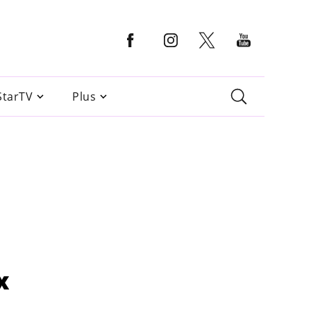
StarTV
Plus
x