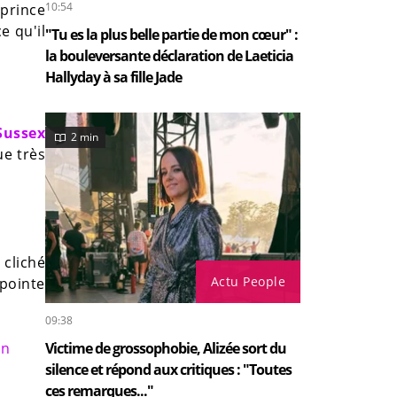
10:54
 prince
e qu'il
"Tu es la plus belle partie de mon cœur" :
la bouleversante déclaration de Laeticia
Hallyday à sa fille Jade
Sussex
2 min
ue très
 cliché
Actu People
 pointe
09:38
un
Victime de grossophobie, Alizée sort du
silence et répond aux critiques : "Toutes
ces remarques..."