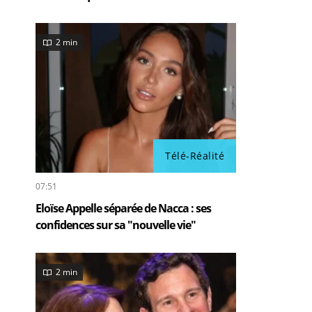
2 min
Télé-Réalité
07:51
Eloïse Appelle séparée de Nacca : ses
confidences sur sa "nouvelle vie"
2 min