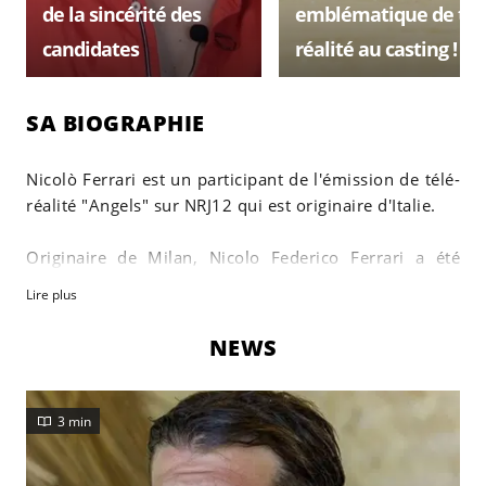
de la sincérité des
emblématique de tél
candidates
réalité au casting !
SA BIOGRAPHIE
Nicolò Ferrari est un participant de l'émission de télé-
réalité "Angels" sur NRJ12 qui est originaire d'Italie.
Originaire de Milan, Nicolo Federico Ferrari a été
élevé dans une famille aisée. Il s'est d'abord aventuré
Lire plus
dans le domaine du droit, mais a changé d'orientation
pour se lancer dans une carrière politique.
NEWS
À 23 ans, ses talents ont été consommés par les yeux
de dénicheurs de talents qui lui ont demandé de
3 min
participer à une nouvelle série de télé-réalité
italienne.