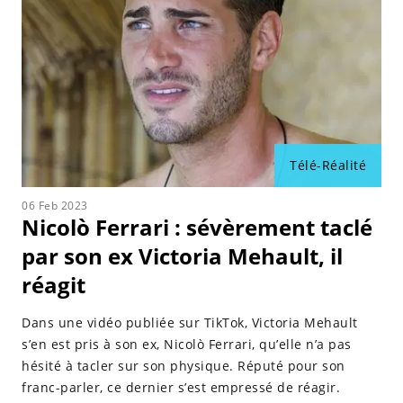
Riccanza est comparable à Richissitudes sur MTV ; son
cœur est centré sur un groupe de jeunes Italiens.
Grâce à ses extérieurs stylés et à sa romance
passionnée avec Anna Fongaro, il n'a pas fallu
longtemps pour que le public le reconnaisse comme
faisant partie du programme.
Télé-Réalité
En conclusion, Ferrari a rejoint une émission intime
sur l'île intitulée Temptation VIP.
06 Feb 2023
Nicolò Ferrari : sévèrement taclé
Nicolo, ayant une maison de vacances à Nice et
par son ex Victoria Mehault, il
parlant couramment le français, était déterminé à
réagit
participer à une émission de télé-réalité française
appelée Les Anges 11.
Dans une vidéo publiée sur TikTok, Victoria Mehault
s’en est pris à son ex, Nicolò Ferrari, qu’elle n’a pas
C'est là qu'il s'est fait remarquer pour sa relation
hésité à tacler sur son physique. Réputé pour son
amoureuse avec Céline.
franc-parler, ce dernier s’est empressé de réagir.