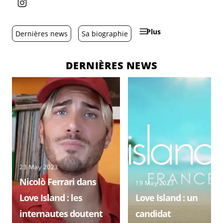
Plus
Dernières news
Sa biographie
DERNIÈRES NEWS
23 May 2023
Nicolò Ferrari dans
19 May 2023
Love Island : les
Love Island : un
internautes doutent
candidat