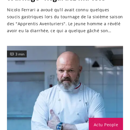
Le 31 mai de la même année, il s'est confié à melty
Nicolo Ferrari a avoué qu’il avait connu quelques
lors d'une interview, en déclarant : "C'est assez
soucis gastriques lors du tournage de la sixième saison
difficile pour nous et Vivi, nous préférons ne pas trop
des "Apprentis Aventuriers". Le jeune homme a révélé
annoncer nos problèmes sur les médias sociaux.
avoir eu la diarrhée, ce qui a quelque gâché son
aventure.
Le fait d'être éloignés l'un de l'autre, nos vies
personnelles et notre famille ont créé des problèmes
3 min
entre nous. J'admets avoir fait des erreurs ici et là,
mais elle aussi.
Cependant, nous nous aimons tous les deux
profondément, alors quand les choses se gâtent, il est
assez facile de faire amende honorable. Il y a toujours
quelque chose à espérer."
Actu People