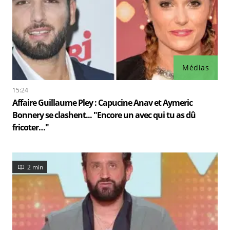
Médias
15:24
Affaire Guillaume Pley : Capucine Anav et Aymeric
Bonnery se clashent... "Encore un avec qui tu as dû
fricoter…"
2 min