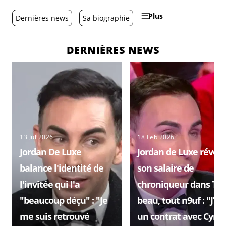
Plus
Dernières news
Sa biographie
DERNIÈRES NEWS
13 Jul 2026
18 Feb 2026
Jordan De Luxe
Jordan de Luxe révèle
balance l'identité de
son salaire de
l'invitée qui l'a
chroniqueur dans To
"beaucoup déçu" : "Je
beau, tout n9uf : "J’ai
me suis retrouvé
un contrat avec Cyril