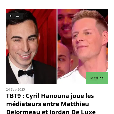
Dans un premier temps diffusé le soir, ce show trouve
ensuite sa place dans la grille horaire matinale.
3 min
À la rentrée 2019, il intègre la bande des
chroniqueurs de l'émission "Touche pas à mon poste".
Médias
24 Sep 2025
TBT9 : Cyril Hanouna joue les
médiateurs entre Matthieu
Delormeau et Jordan De Luxe