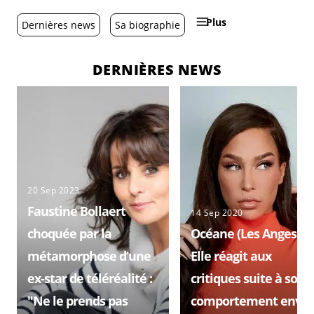
Plus
Dernières news
Sa biographie
DERNIÈRES NEWS
20 Sep 2023
Faustine Bollaert
14 Sep 2020
choquée par la
Océane (Les Anges 12)
métamorphose d’une
Elle réagit aux
ex-star de téléréalité :
critiques suite à son
"Ne le prends pas
comportement enver