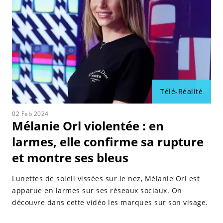
Monde 4," "Les Princes et les Princesses de l'Amour
3," "10 Couples Parfaits 4," "La Villa des Cœurs Brisés
6," "Objectif Reste du Monde," et "Les Marseillais
contre le Reste du Monde 6."
Au fil de sa vie amoureuse médiatisée, Mélanie a
entretenu des relations avec des personnalités telles
que Greg Yega, Adrien Laurent, et Dylan Thiry, avec
Télé-Réalité
qui elle entretient désormais des relations tendues.
En tant que membre incontournable de la famille du
02 Feb 2024
Reste du Monde, elle réserve assurément de
Mélanie Orl violentée : en
nombreuses surprises à son public fidèle.
larmes, elle confirme sa rupture
et montre ses bleus
Lunettes de soleil vissées sur le nez, Mélanie Orl est
apparue en larmes sur ses réseaux sociaux. On
découvre dans cette vidéo les marques sur son visage.