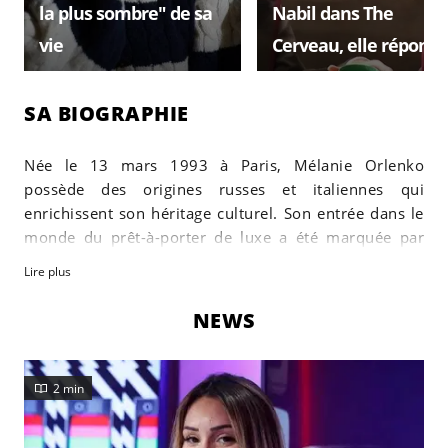
la plus sombre" de sa
Nabil dans The
vie
Cerveau, elle répond !
SA BIOGRAPHIE
Née le 13 mars 1993 à Paris, Mélanie Orlenko
possède des origines russes et italiennes qui
enrichissent son héritage culturel. Son entrée dans le
monde du prêt-à-porter de luxe a été marquée par
une découverte singulière sur Instagram, où une
Lire plus
casteuse de l'émission "L'île de la tentation" a repéré
son potentiel unique.
NEWS
Avec détermination, la jeune femme a su se
démarquer et gravir les échelons médiatiques. Son
2 min
parcours l'a conduit à participer à plusieurs émissions
à succès, dont "Les Marseillais contre le Reste du