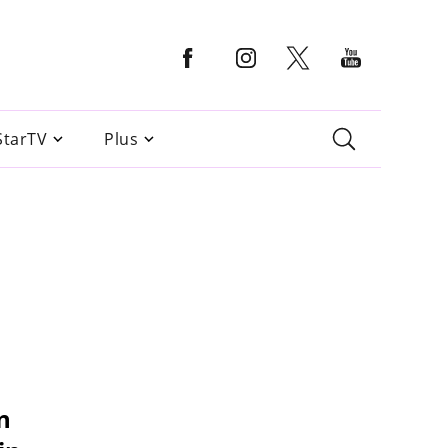
StarTV
Plus
n