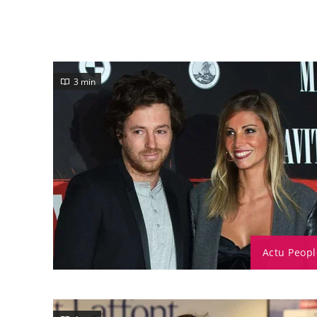
3 min
Actu Peopl