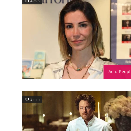
4 min
Actu Peopl
3 min