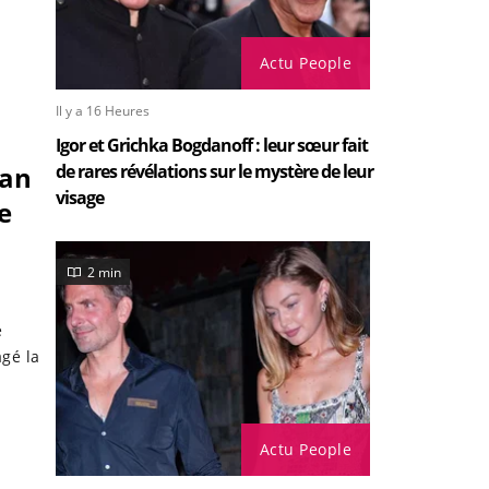
Actu People
Il y a 16 Heures
Igor et Grichka Bogdanoff : leur sœur fait
ean
de rares révélations sur le mystère de leur
visage
e
2 min
é
agé la
Actu People