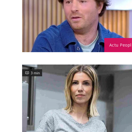
Actu Peopl
3 min