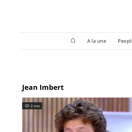
A la une
Peopl
Jean Imbert
2 min