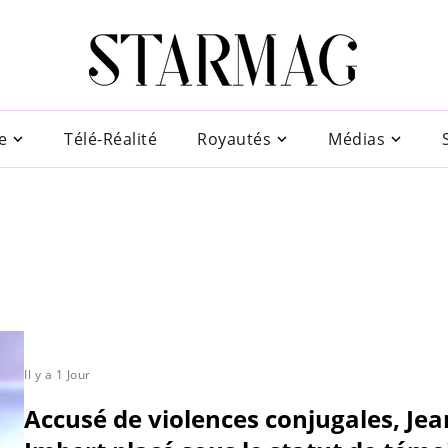
e
Télé-Réalité
Royautés
Médias
Il y a 1 Jour
Accusé de violences conjugales, Jea