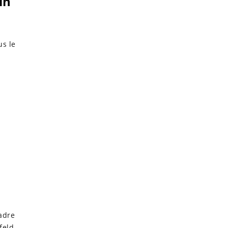
in
us le
adre
feld,