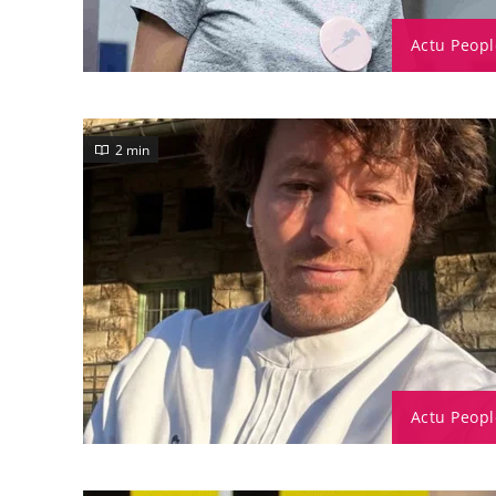
Actu Peopl
2 min
Actu Peopl