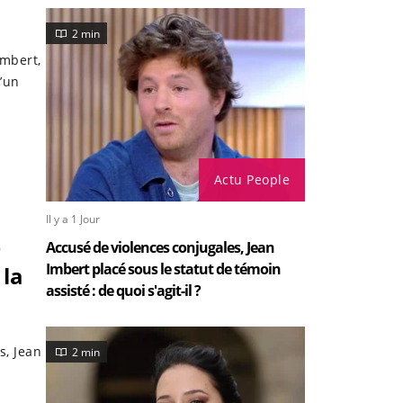
2 min
Imbert,
’un
Actu People
Il y a 1 Jour
e
Accusé de violences conjugales, Jean
Imbert placé sous le statut de témoin
 la
assisté : de quoi s'agit-il ?
s, Jean
2 min