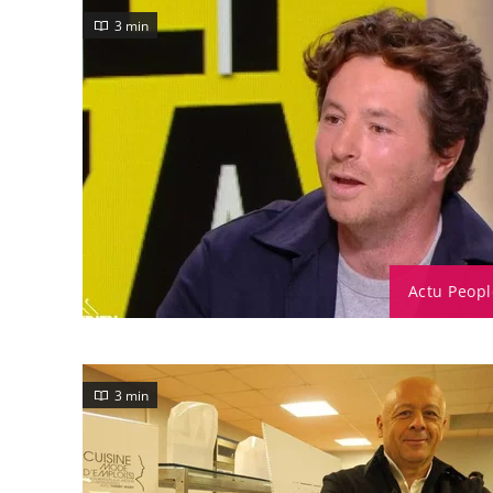
3 min
Actu Peopl
3 min