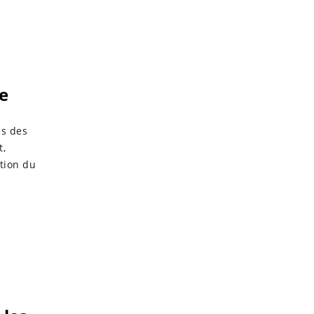
e
es des
t,
ction du