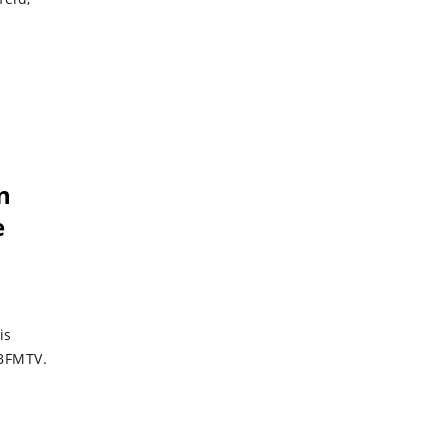
.
n
e
is
 BFMTV.