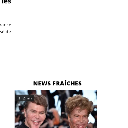
 les
France
usé de
NEWS FRAÎCHES
2 min