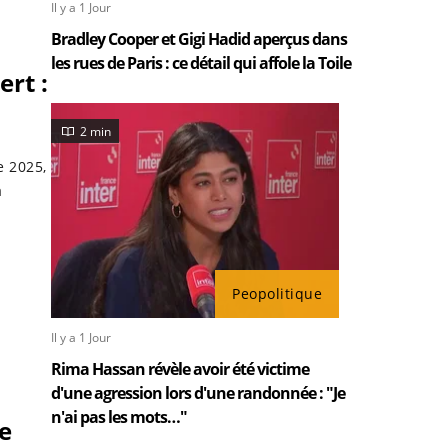
Il y a 1 Jour
Bradley Cooper et Gigi Hadid aperçus dans
les rues de Paris : ce détail qui affole la Toile
ert :
2 min
e 2025,
a
Peopolitique
Il y a 1 Jour
Rima Hassan révèle avoir été victime
d'une agression lors d'une randonnée : "Je
n'ai pas les mots…"
e