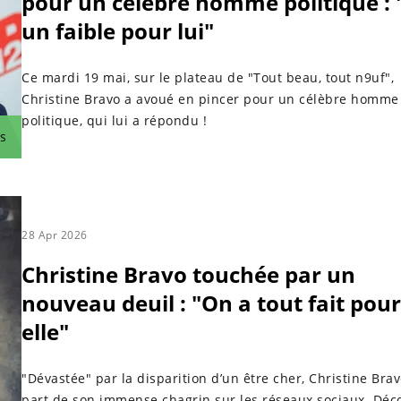
pour un célèbre homme politique : "
un faible pour lui"
Ce mardi 19 mai, sur le plateau de "Tout beau, tout n9uf",
Christine Bravo a avoué en pincer pour un célèbre homme
politique, qui lui a répondu !
s
28 Apr 2026
Christine Bravo touchée par un
nouveau deuil : "On a tout fait pour
elle"
"Dévastée" par la disparition d’un être cher, Christine Brav
part de son immense chagrin sur les réseaux sociaux. Déc