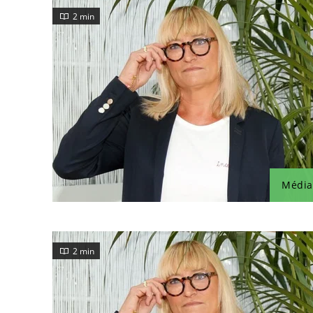
2 min
Média
2 min