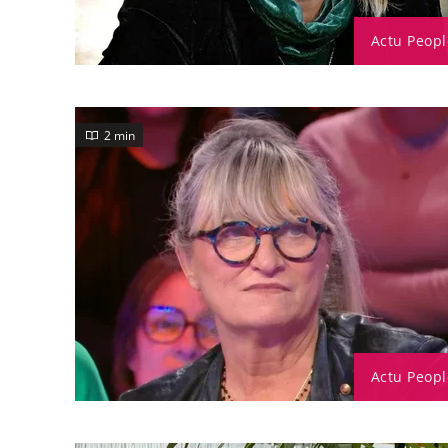
Actu Peopl
2 min
Actu Peopl