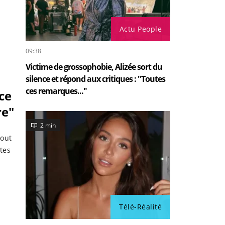
Actu People
09:38
Victime de grossophobie, Alizée sort du
silence et répond aux critiques : "Toutes
ces remarques..."
ce
re"
2 min
tout
tes
Télé-Réalité