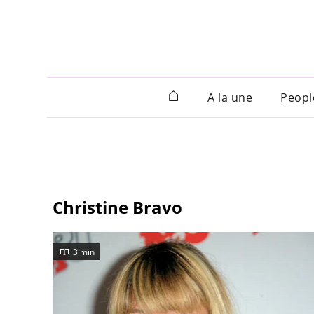
A la une
Peopl
Christine Bravo
3 min