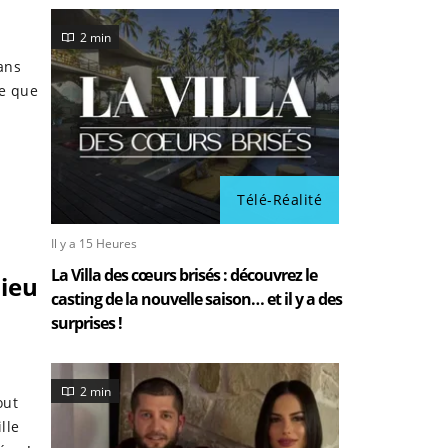
2 min
ans
e que
Télé-Réalité
Il y a 15 Heures
La Villa des cœurs brisés : découvrez le
hieu
casting de la nouvelle saison… et il y a des
surprises !
2 min
out
lle