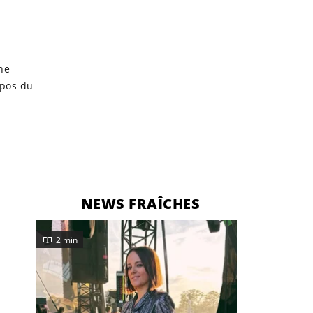
ne
opos du
NEWS FRAÎCHES
2 min