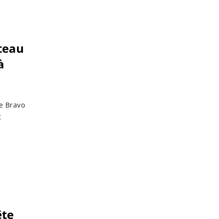
ateau
à
ne Bravo
t
ête