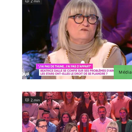
2 min
Média
2 min