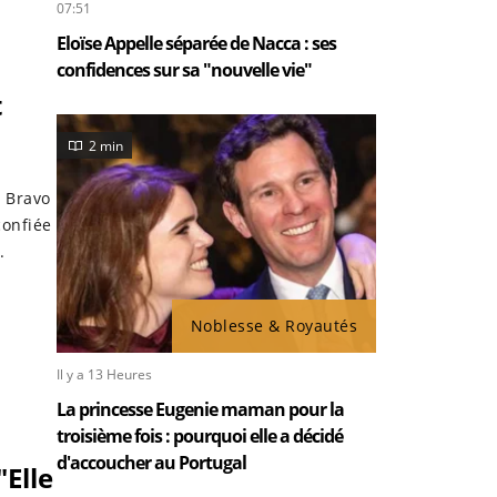
07:51
Eloïse Appelle séparée de Nacca : ses
confidences sur sa "nouvelle vie"
t
2 min
e Bravo
confiée
.
Noblesse & Royautés
Il y a 13 Heures
La princesse Eugenie maman pour la
troisième fois : pourquoi elle a décidé
d'accoucher au Portugal
"Elle