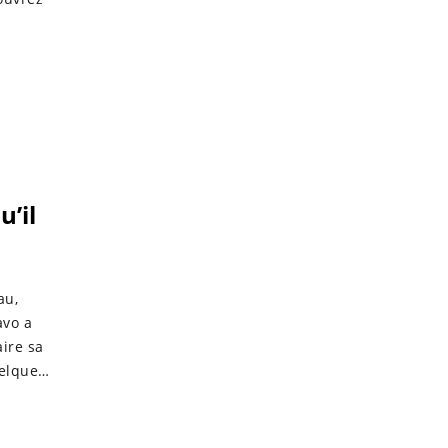
u’il
au,
avo a
ire sa
uelques