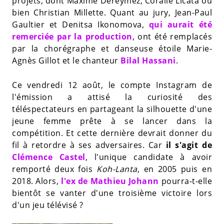
projets, dont Maxime Dereymez, Coralie Licata ou
bien Christian Millette. Quant au jury, Jean-Paul
Gaultier et Denitsa Ikonomova,
qui aurait été
remerciée par la production
, ont été remplacés
par la chorégraphe et danseuse étoile Marie-
Agnès Gillot et le chanteur
Bilal Hassani
.
Ce vendredi 12 août, le compte Instagram de
l'émission a attisé la curiosité des
téléspectateurs en partageant la silhouette d'une
jeune femme prête à se lancer dans la
compétition. Et cette dernière devrait donner du
fil à retordre à ses adversaires. Car
il s'agit de
Clémence Castel
, l'unique candidate à avoir
remporté deux fois
Koh-Lanta
, en 2005 puis en
2018. Alors,
l'ex de Mathieu Johann
pourra-t-elle
bientôt se vanter d'une troisième victoire lors
d'un jeu télévisé ?