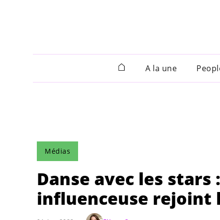
A la une
Peopl
Médias
Danse avec les stars 
influenceuse rejoint l