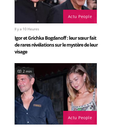
Actu People
Il y a 10 Heures
Igor et Grichka Bogdanoff : leur sœur fait
de rares révélations sur le mystère de leur
visage
2 min
Actu People