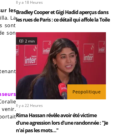
Il y a 18 Heures
sur les
Bradley Cooper et Gigi Hadid aperçus dans
lla. La
les rues de Paris : ce détail qui affole la Toile
s sont
 de son
2 min
tenant
Peopolitique
nseurs
oralie
Il y a 22 Heures
 venir.
Rima Hassan révèle avoir été victime
portait
d'une agression lors d'une randonnée : "Je
n'ai pas les mots…"