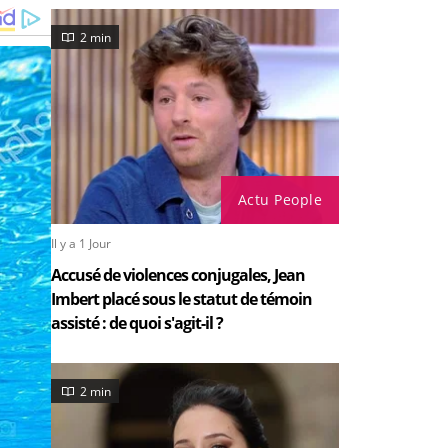
2 min
Actu People
Il y a 1 Jour
Accusé de violences conjugales, Jean
Imbert placé sous le statut de témoin
assisté : de quoi s'agit-il ?
2 min