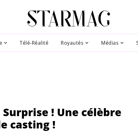
e
Télé-Réalité
Royautés
Médias
: Surprise ! Une célèbre
e casting !