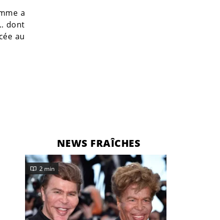
emme a
.. dont
ncée au
NEWS FRAÎCHES
2 min