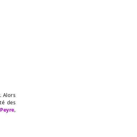
s
. Alors
ité des
 Peyre
,