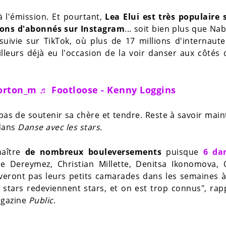
 l'émission. Et pourtant,
Lea Elui est très populaire 
ions d'abonnés sur Instagram
... soit bien plus que Nabi
ivie sur TikTok, où plus de 17 millions d'internaute
leurs déjà eu l'occasion de la voir danser aux côtés
morton_m
♬ Footloose - Kenny Loggins
s de soutenir sa chère et tendre. Reste à savoir main
 dans
Danse avec les stars.
naître
de nombreux bouleversements
puisque
6 da
me Dereymez, Christian Millette, Denitsa Ikonomova, C
uveront pas leurs petits camarades dans les semaines à
s stars redeviennent stars, et on est trop connus", rap
agazine
Public
.