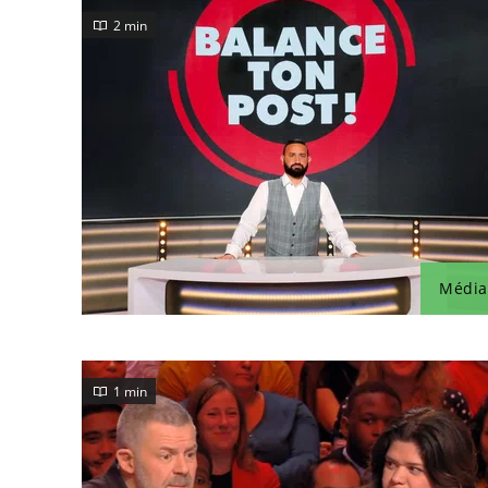
2 min
Média
1 min