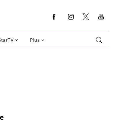
StarTV
Plus
se