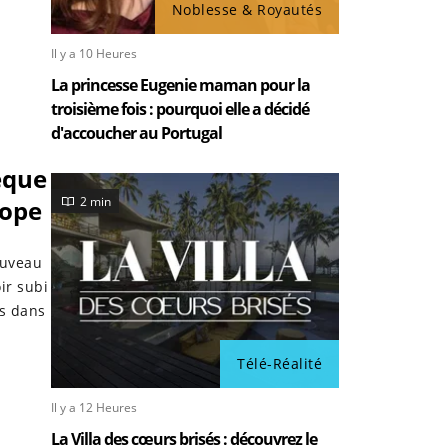
Noblesse & Royautés
Il y a 10 Heures
La princesse Eugenie maman pour la
troisième fois : pourquoi elle a décidé
d'accoucher au Portugal
èque
2 min
cope
ouveau
oir subi
es dans
Télé-Réalité
Il y a 12 Heures
La Villa des cœurs brisés : découvrez le