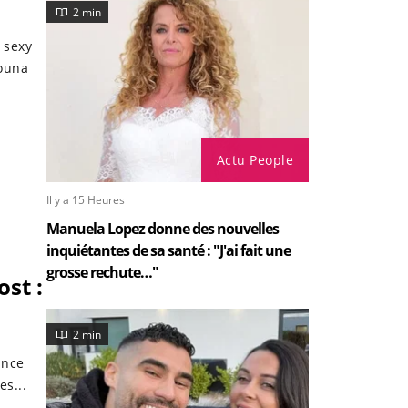
2 min
 sexy
nouna
Actu People
Il y a 15 Heures
Manuela Lopez donne des nouvelles
inquiétantes de sa santé : "J'ai fait une
grosse rechute…"
st :
2 min
ance
es...