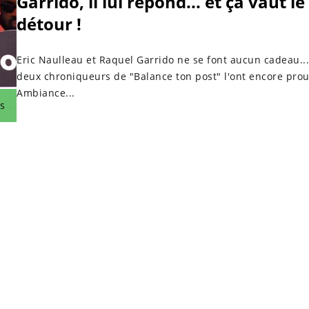
Garrido, il lui répond... et ça vaut le
détour !
Eric Naulleau et Raquel Garrido ne se font aucun cadeau...
deux chroniqueurs de "Balance ton post" l'ont encore prou
Ambiance...
s