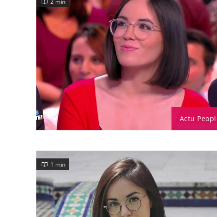
2 min
Actu Peopl
1 min