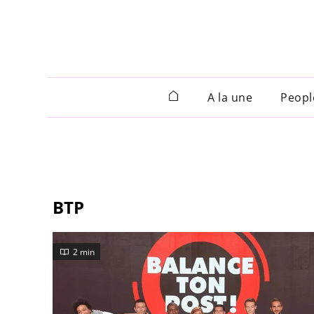
A la une
Peopl
BTP
2 min