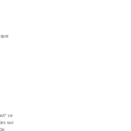
ique
st" ce
tes sur
 On