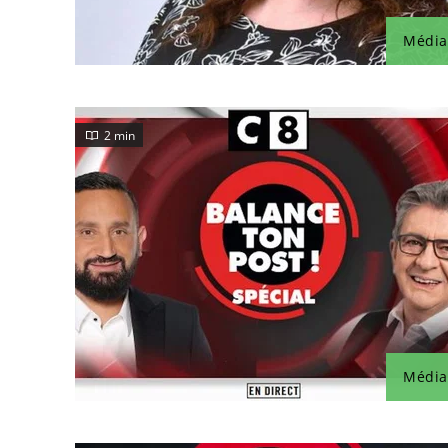
Média
2 min
Média