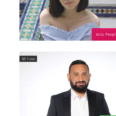
Actu Peopl
1 min