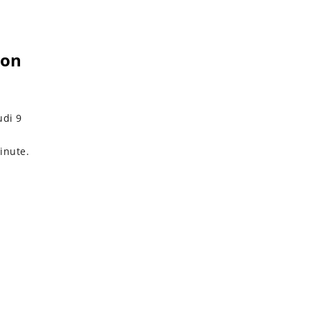
ion
udi 9
inute.