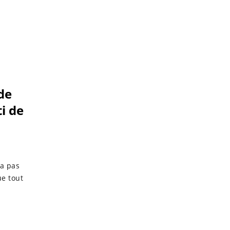
de
ti de
'a pas
e tout