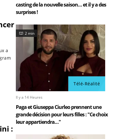
casting de la nouvelle saison… et il y a des
surprises !
ncer
2 min
ux a
agram
Télé-Réalité
Il y a 14 Heures
Paga et Giuseppa Ciurleo prennent une
grande décision pour leurs filles : "Ce choix
leur appartiendra…"
ni :