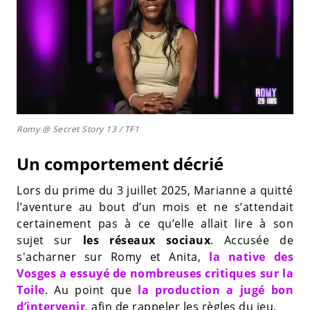
Romy @ Secret Story 13 / TF1
Un comportement décrié
Lors du prime du 3 juillet 2025, Marianne a quitté
l’aventure au bout d’un mois et ne s’attendait
certainement pas à ce qu’elle allait lire à son
sujet sur
les réseaux sociaux
. Accusée de
s'acharner sur Romy et Anita,
la native des
Vosges a essuyé de nombreuses critiques sur la
Toile
. Au point que
la production a jugé bon
d’intervenir
, afin de rappeler les règles du jeu.