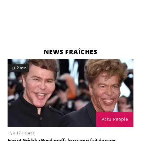
NEWS FRAÎCHES
2 min
Actu People
Il y a 17 Heures
Igor et Grichka Bogdanoff : leur sœur fait de rares