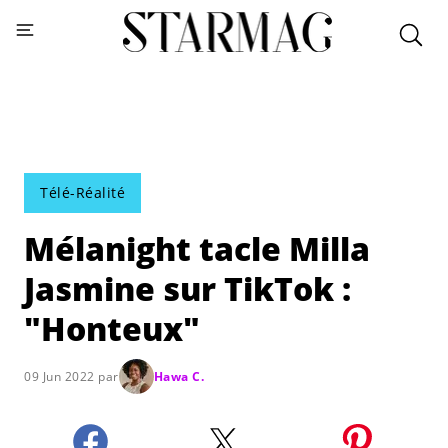
Télé-Réalité
Mélanight tacle Milla
Jasmine sur TikTok :
"Honteux"
09 Jun 2022 par
Hawa C.