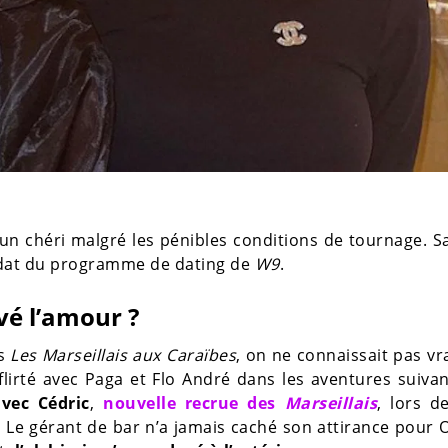
é un chéri malgré les pénibles conditions de tournage. 
dat du programme de dating de
W9
.
vé l’amour ?
ns
Les Marseillais aux Caraïbes
, on ne connaissait pas v
 flirté avec Paga et Flo André dans les aventures suivan
vec Cédric
,
nouvelle recrue des
Marseillais
, lors d
. Le gérant de bar n’a jamais caché son attirance pour