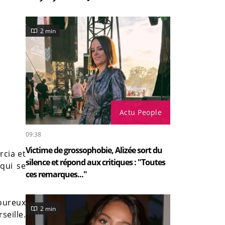
2 min
Actu People
09:38
Victime de grossophobie, Alizée sort du
rcia et
silence et répond aux critiques : "Toutes
 qui se
ces remarques..."
oureux
2 min
seille.