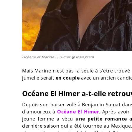
Océane et Marine El Himer @ Instagram
Mais Marine n’est pas la seule à s’être trouv
jumelle serait
en couple
avec un ancien candi
Océane El Himer a-t-elle retrou
Depuis son baiser volé à Benjamin Samat da
d'amoureux à
Océane El Himer
. Après avoir
jeune femme a vécu
une petite romance a
dernière saison qui a été tournée au Mexique