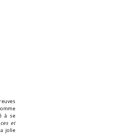
preuves
 Comme
é à se
nces et
a jolie