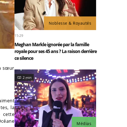
Noblesse & Royautés
15:29
Meghan Markle ignorée par la famille
royale pour ses 45 ans ? La raison derrière
ce silence
Sa sœur
2 min
raiment
tes, la
e cette
 Océane
Médias