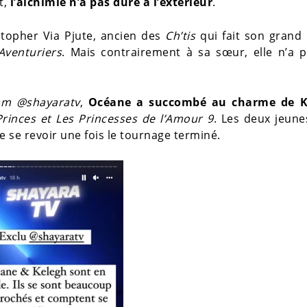
t,
l’alchimie n’a pas duré à l’extérieur
.
topher Via Pjute, ancien des
Ch’tis
qui fait son grand 
Aventuriers
. Mais contrairement à sa sœur, elle n’a p
am @shayaratv
,
Océane a succombé au charme de K
Princes et Les Princesses de l’Amour 9
. Les deux jeune
e se revoir une fois le tournage terminé.