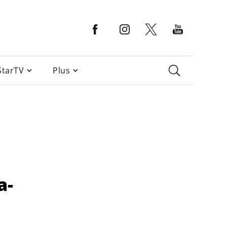
StarTV
Plus
a-