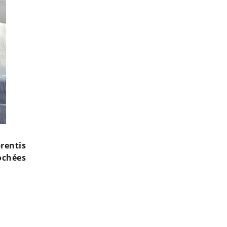
rentis
ochées