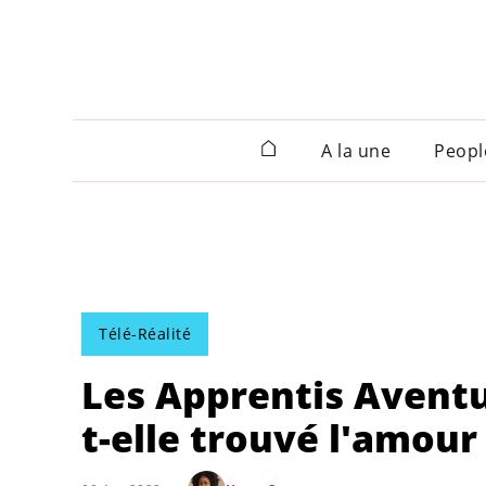
A la une
Peopl
Télé-Réalité
Les Apprentis Aventur
t-elle trouvé l'amour