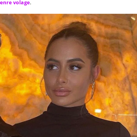
genre volage
.