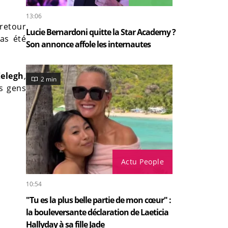
13:06
retour
Lucie Bernardoni quitte la Star Academy ?
as été
Son annonce affole les internautes
elegh
,
2 min
s gens
Actu People
10:54
"Tu es la plus belle partie de mon cœur" :
la bouleversante déclaration de Laeticia
Hallyday à sa fille Jade