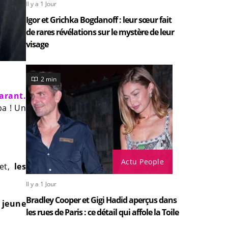
Il y a 1 Jour
Igor et Grichka Bogdanoff : leur sœur fait
de rares révélations sur le mystère de leur
visage
2 min
larant.
pa ! Un
Actu People
et,
les
Il y a 1 Jour
Bradley Cooper et Gigi Hadid aperçus dans
 jeune
les rues de Paris : ce détail qui affole la Toile