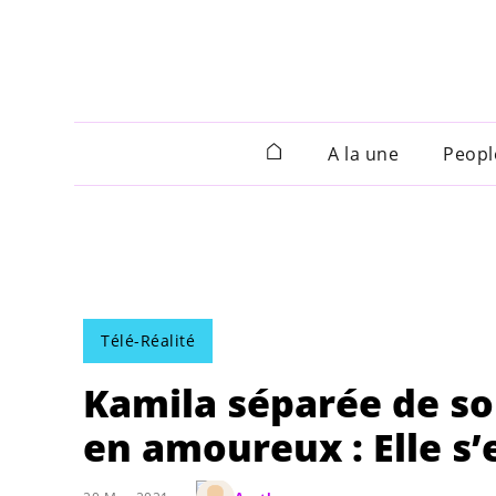
A la une
Peopl
Télé-Réalité
Kamila séparée de so
en amoureux : Elle s’