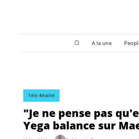
A la une
Peopl
Télé-Réalité
"Je ne pense pas qu'e
Yega balance sur M