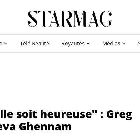
e
Télé-Réalité
Royautés
Médias
lle soit heureuse" : Greg
aeva Ghennam