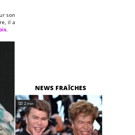
sur son
e, il a
ois
.
NEWS FRAÎCHES
2 min