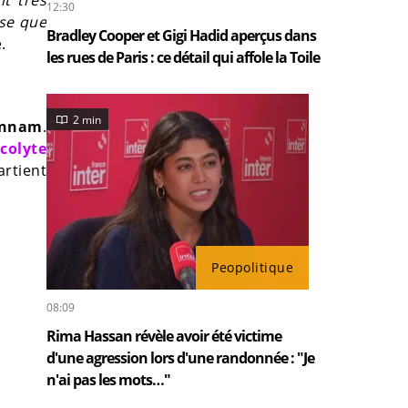
12:30
nse que
Bradley Cooper et Gigi Hadid aperçus dans
.
les rues de Paris : ce détail qui affole la Toile
2 min
ennam
.
acolyte
artient
Peopolitique
08:09
Rima Hassan révèle avoir été victime
d'une agression lors d'une randonnée : "Je
n'ai pas les mots…"