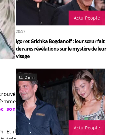
Actu People
20:57
Igor et Grichka Bogdanoff : leur sœur fait
de rares révélations sur le mystère de leur
visage
2 min
trouvé
 femme
ec son
Actu People
 Et il
it très