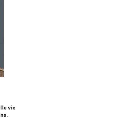
"Je ne pense pas qu'elle soit heureuse" : Greg Yega balance su
lle vie
ons.