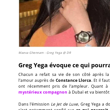
Maeva Ghennam - Greg Yega @ DR
Greg Yega évoque ce qui pour
Chacun a refait sa vie de son côté après l
l’amour auprès de
Constance Llorca
. Et il fa
ont récemment pris de l’ampleur. Quant à 
mystérieux compagnon
à Dubaï et va bientôt
Dans l’émission
Le Jet de Luxe
, Greg Yega a d
s’est notamment confié sur
ce qui pourrait