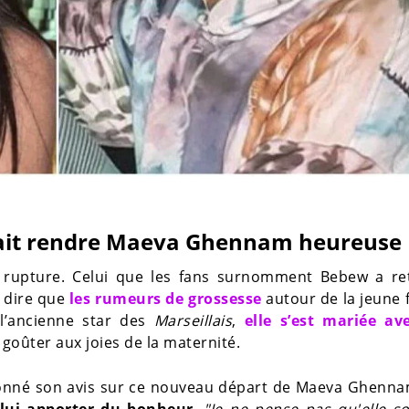
rait rendre Maeva Ghennam heureuse
a rupture. Celui que les fans surnomment Bebew a re
ut dire que
les rumeurs de grossesse
autour de la jeune
l’ancienne star des
Marseillais
,
elle s’est mariée av
 goûter aux joies de la maternité.
onné son avis sur ce nouveau départ de Maeva Ghennam.
 lui apporter du bonheur
.
"Je ne pense pas qu'elle so