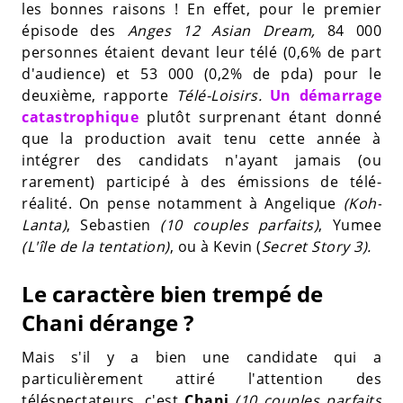
les bonnes raisons ! En effet, pour le premier
épisode des
Anges 12 Asian Dream,
84 000
personnes étaient devant leur télé (0,6% de part
d'audience) et 53 000 (0,2% de pda) pour le
deuxième, rapporte
Télé-Loisirs.
Un démarrage
catastrophique
plutôt surprenant étant donné
que la production avait tenu cette année à
intégrer des candidats n'ayant jamais (ou
rarement) participé à des émissions de télé-
réalité. On pense notamment à Angelique
(Koh-
Lanta)
, Sebastien
(10 couples parfaits)
, Yumee
(L'île de la tentation)
, ou à Kevin (
Secret Story 3).
Le caractère bien trempé de
Chani dérange ?
Mais s'il y a bien une candidate qui a
particulièrement attiré l'attention des
téléspectateurs, c'est
Chani
(10 couples parfaits