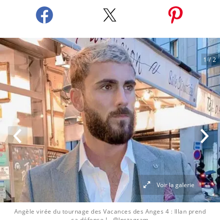
1
/ 2
Voir la galerie
Angèle virée du tournage des Vacances des Anges 4 : Illan prend
sa défense !
- @Instagram