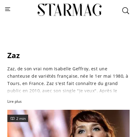
Zaz
Zaz, de son vrai nom Isabelle Geffroy, est une
chanteuse de variétés française, née le 1er mai 1980, à
Tours, en France. Zaz s'est fait connaître du grand
public en 2010, avec son single "Je veux". Après le
succès retentissant de son premier album baptisé
Lire plus
"Zaz", elle en sort un deuxième en 2013, "Recto Verso".
Avec cet opus, Zaz devient officiellement une star
2 min
internationale, se produisant en Russie, au Japon, aux
Etats-Unis et dans de nombreux pays en Europe.