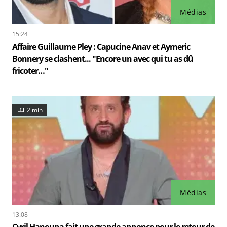
Médias
15:24
Affaire Guillaume Pley : Capucine Anav et Aymeric
Bonnery se clashent... "Encore un avec qui tu as dû
fricoter…"
2 min
Médias
13:08