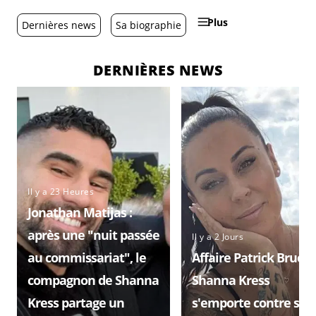
Plus
Dernières news
Sa biographie
DERNIÈRES NEWS
Il y a 23 Heures
Jonathan Matijas :
après une "nuit passée
Il y a 2 Jours
au commissariat", le
Affaire Patrick Bruel :
compagnon de Shanna
Shanna Kress
Kress partage un
s'emporte contre sa