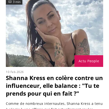
rêves.
3 min
Elle fait son retour dans la télé-réalité en 2018 dans
Les Anges 10. Durant l'aventure, elle se met en couple
avec Adrien Laurent et tourne le clip Gotta Listen.
Shanna Kress participe à La Villa des Coeurs Brisés 5
où elle connaîtra une histoire avec Ayoub. Elle décide
de revenir en France après avoir tenté sa chance aux
États-Unis
Actu People
10 Feb 2026
Shanna Kress en colère contre un
influenceur, elle balance : "Tu te
prends pour qui en fait ?"
Comme de nombreux internautes, Shanna Kress a tenu