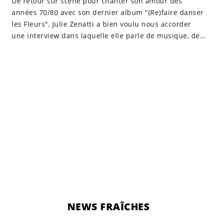
De retour sur scène pour chanter son amour des
années 70/80 avec son dernier album "(Re)faire danser
les Fleurs", Julie Zenatti a bien voulu nous accorder
une interview dans laquelle elle parle de musique, de
pandémie mais aussi de l'émission phare de TF1 "The
Voice".
NEWS FRAÎCHES