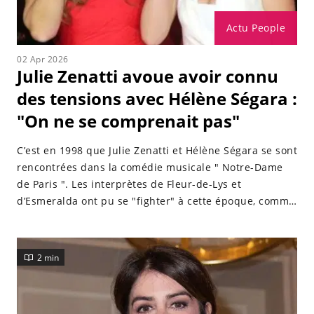
Actu People
02 Apr 2026
Julie Zenatti avoue avoir connu
des tensions avec Hélène Ségara :
"On ne se comprenait pas"
C’est en 1998 que Julie Zenatti et Hélène Ségara se sont
rencontrées dans la comédie musicale " Notre-Dame
de Paris ". Les interprètes de Fleur-de-Lys et
d’Esmeralda ont pu se "fighter" à cette époque, comme
l’a confié Julie Zenatti mercredi 1er avril 2026 sur le
plateau de " Télématin " sur France 2.
2 min