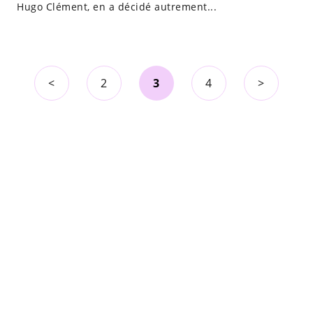
Hugo Clément, en a décidé autrement...
<
2
3
4
>