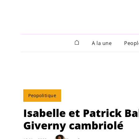
A la une
Peopl
Peopolitique
Isabelle et Patrick B
Giverny cambriolé