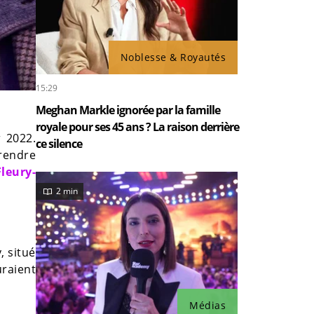
Noblesse & Royautés
15:29
Meghan Markle ignorée par la famille
royale pour ses 45 ans ? La raison derrière
r 2022.
ce silence
prendre
Fleury-
2 min
, situé
uraient
Médias