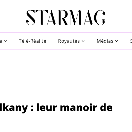
e
Télé-Réalité
Royautés
Médias
alkany : leur manoir de