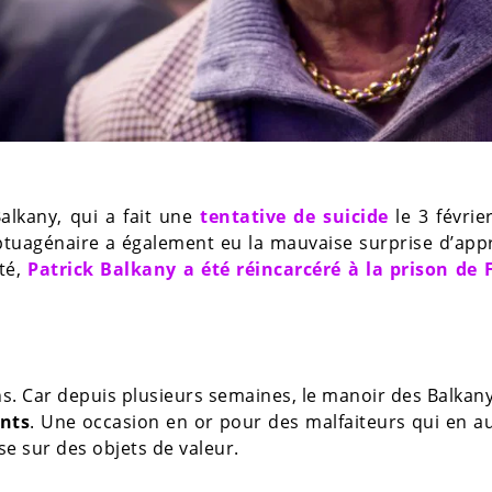
alkany, qui a fait une
tentative de suicide
le 3 févrie
septuagénaire a également eu la mauvaise surprise d’ap
té,
Patrick Balkany a été réincarcéré à la prison de 
ins. Car depuis plusieurs semaines, le manoir des Balkany
ants
. Une occasion en or pour des malfaiteurs qui en a
sse sur des objets de valeur.