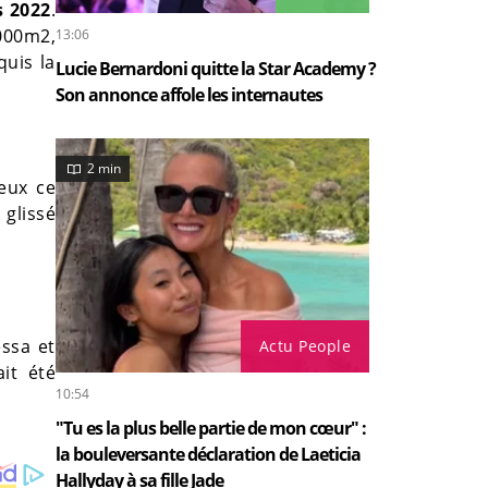
s 2022
.
000m2,
13:06
uis la
Lucie Bernardoni quitte la Star Academy ?
Son annonce affole les internautes
2 min
ieux ce
 glissé
essa et
Actu People
it été
10:54
"Tu es la plus belle partie de mon cœur" :
la bouleversante déclaration de Laeticia
Hallyday à sa fille Jade