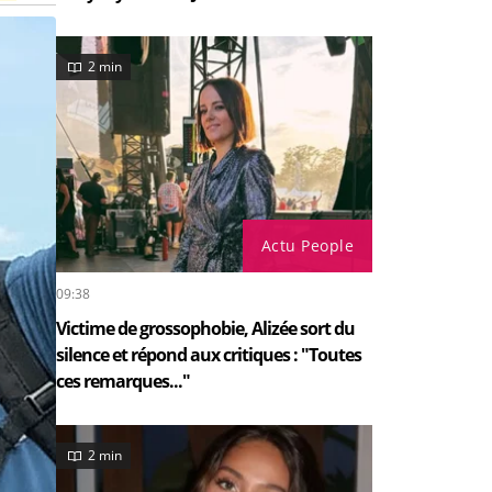
2 min
Actu People
09:38
Victime de grossophobie, Alizée sort du
silence et répond aux critiques : "Toutes
ces remarques..."
2 min