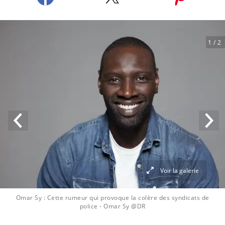
1
/ 2
Voir la galerie
Omar Sy : Cette rumeur qui provoque la colère des syndicats de
police
- Omar Sy @DR