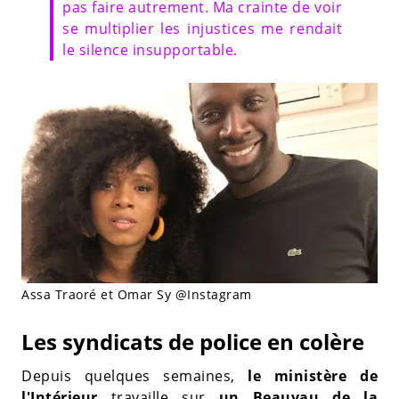
pas faire autrement. Ma crainte de voir
se multiplier les injustices me rendait
le silence insupportable.
Assa Traoré et Omar Sy @Instagram
Les syndicats de police en colère
Depuis quelques semaines,
le ministère de
l'Intérieur
travaille sur
un Beauvau de la