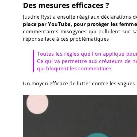
Des mesures efficaces ?
Justine Ryst a ensuite réagi aux déclarations 
place par YouTube, pour protéger les femme
commentaires misogynes qui pullulent sur sa
réponse face à ces problématiques :
Toutes les règles que l'on applique pou
Ce qui va permettre aux créateurs de 
qui bloquent les commentaire.
Un moyen efficace de lutter contre les vagues