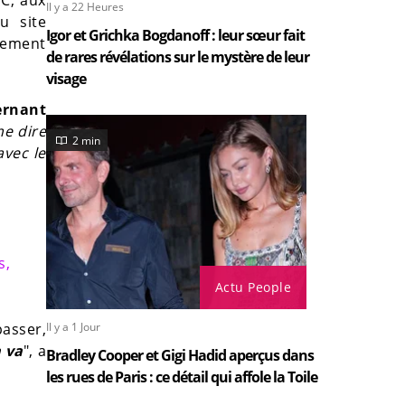
MC, aux
Il y a 22 Heures
u site
Igor et Grichka Bogdanoff : leur sœur fait
alement
de rares révélations sur le mystère de leur
visage
ernant
e dire
2 min
avec le
s,
Actu People
Il y a 1 Jour
passer,
 va
", a
Bradley Cooper et Gigi Hadid aperçus dans
les rues de Paris : ce détail qui affole la Toile