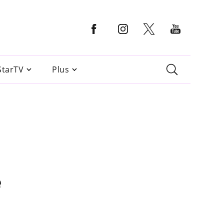
StarTV
Plus
e