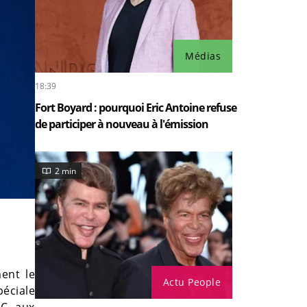
Médias
18:39
Fort Boyard : pourquoi Eric Antoine refuse
de participer à nouveau à l'émission
2 min
ent le
Actu People
péciale