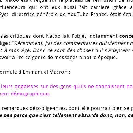
, Natoo était reçue sur le plateau de l’émission de T
nfluenceurs qui ont eux aussi fait carrière grâce a
yst, directrice générale de YouTube France, était ég
ses critiques dont Natoo fait l’objet, notamment
conc
 âge
: "
Récemment, j'ai des commentaires qui viennent m
nt à mon âge. Donc ce sont des choses qui s'adaptent 
d’avoir à lire ce genre de messages à notre époque.
 formule d'Emmanuel Macron :
 leurs angoisses sur des gens qu'ils ne connaissent pa
ement démographique.
s remarques désobligeantes, dont elle pourrait bien se 
 pas parce que c'est tellement absurde donc, non, ça