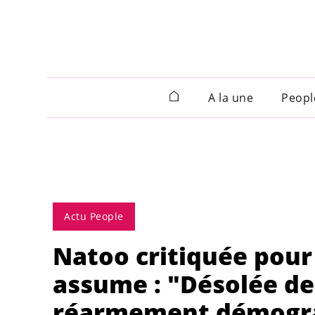
A la une
Peopl
Actu People
Natoo critiquée pour 
assume : "Désolée de
réarmement démogr