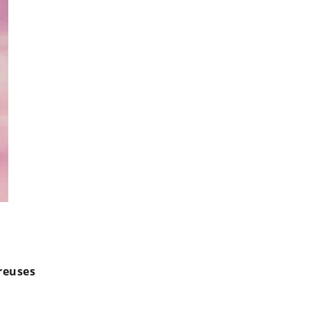
Natoo critiquée pour ne pas avoir enfanté, elle assume : "Désol
reuses