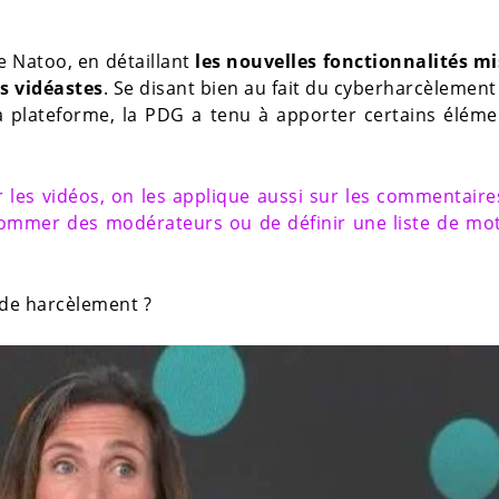
de Natoo, en détaillant
les nouvelles fonctionnalités mi
s vidéastes
. Se disant bien au fait du cyberharcèlement
 plateforme, la PDG a tenu à apporter certains éléme
r les vidéos, on les applique aussi sur les commentaire
nommer des modérateurs ou de définir une liste de mo
 de harcèlement ?