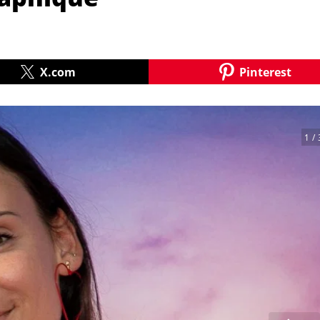
X.com
Pinterest
1
/ 