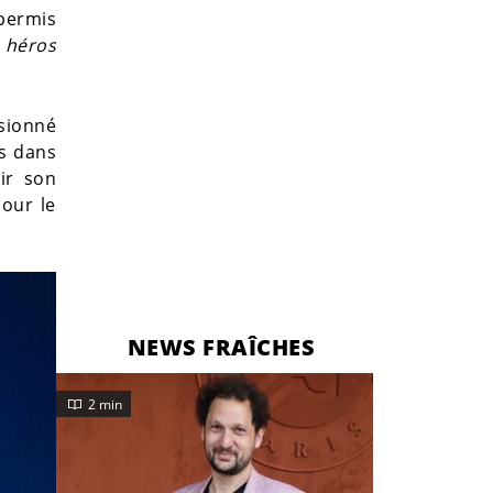
 permis
n héros
isionné
ns dans
ir son
pour le
NEWS FRAÎCHES
2 min