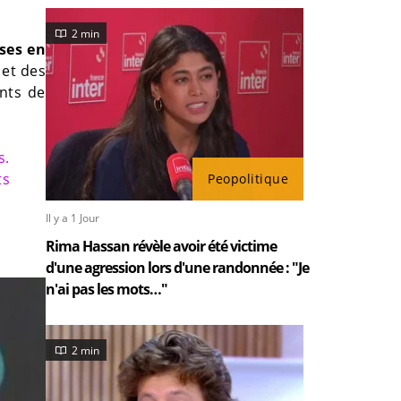
2 min
ses en
 et des
nts de
s.
ts
Peopolitique
Il y a 1 Jour
Rima Hassan révèle avoir été victime
d'une agression lors d'une randonnée : "Je
n'ai pas les mots…"
2 min