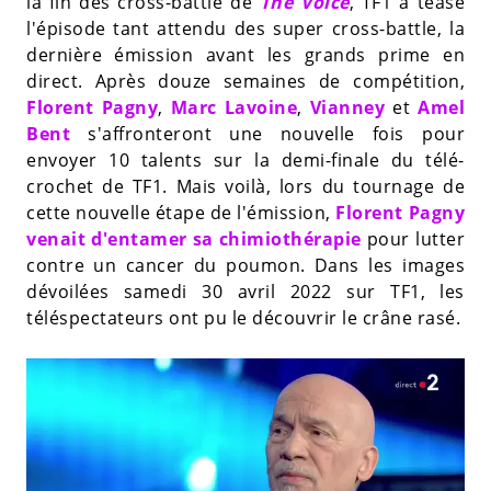
la fin des cross-battle de
The Voice
, TF1 a teasé
l'épisode tant attendu des super cross-battle, la
dernière émission avant les grands prime en
direct. Après douze semaines de compétition,
Florent Pagny
,
Marc Lavoine
,
Vianney
et
Amel
Bent
s'affronteront une nouvelle fois pour
envoyer 10 talents sur la demi-finale du télé-
crochet de TF1. Mais voilà, lors du tournage de
cette nouvelle étape de l'émission,
Florent Pagny
venait d'entamer sa chimiothérapie
pour lutter
contre un cancer du poumon. Dans les images
dévoilées samedi 30 avril 2022 sur TF1, les
téléspectateurs ont pu le découvrir le crâne rasé.