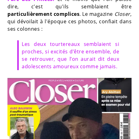
dire, c'est qu'ils semblaient être
particulièrement complices
. Le magazine
Closer
,
qui dévoilait à l'époque ces photos, confiait dans
ses colonnes :
Les deux tourtereaux semblaient si
proches, si excités d’être ensemble, de
se retrouver, que l’on aurait dit deux
adolescents amoureux comme jamais.