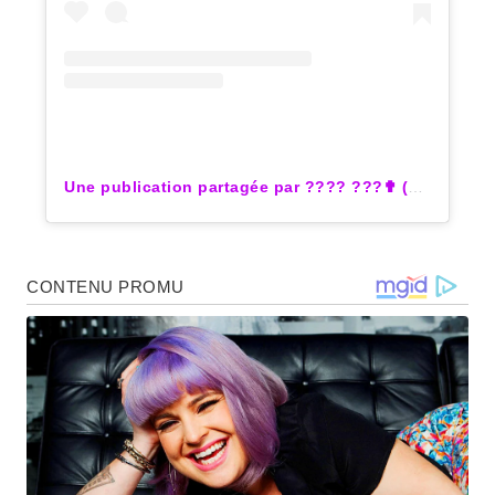
Une publication partagée par ???? ???✟ (@emma__smet)