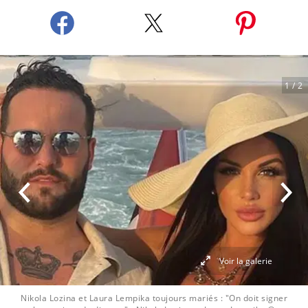
1
/ 2
Voir la galerie
Nikola Lozina et Laura Lempika toujours mariés : "On doit signer