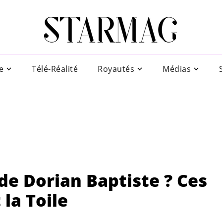
e
Télé-Réalité
Royautés
Médias
de Dorian Baptiste ? Ces
 la Toile