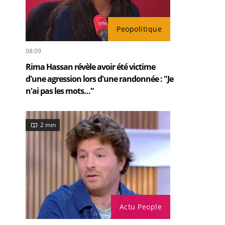
Peopolitique
08:09
Rima Hassan révèle avoir été victime
d'une agression lors d'une randonnée : "Je
n'ai pas les mots…"
2 min
Actu People