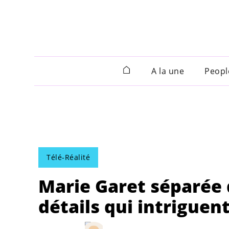
A la une
Peopl
Télé-Réalité
Marie Garet séparée 
détails qui intriguent