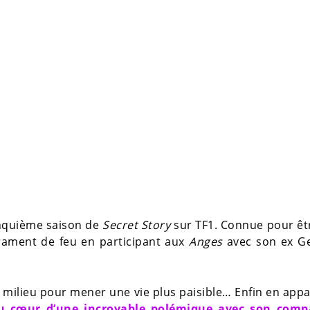
nquième saison de
Secret Story
sur TF1. Connue pour êt
rament de feu en participant aux
Anges
avec son ex Ge
ce milieu pour mener une vie plus paisible… Enfin en app
 cœur d’une incroyable polémique avec son com