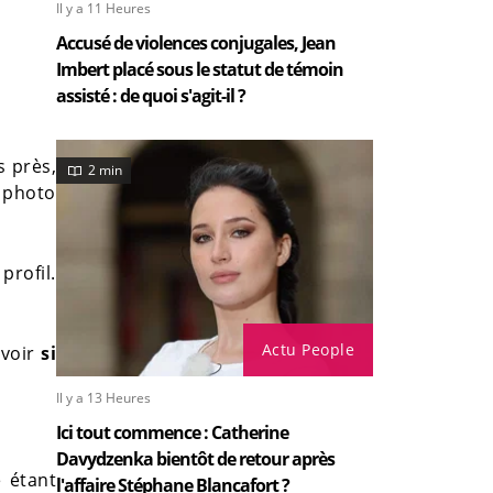
Il y a 11 Heures
Accusé de violences conjugales, Jean
Imbert placé sous le statut de témoin
assisté : de quoi s'agit-il ?
s près,
2 min
e photo
profil.
Actu People
avoir
si
Il y a 13 Heures
Ici tout commence : Catherine
Davydzenka bientôt de retour après
 étant
l'affaire Stéphane Blancafort ?