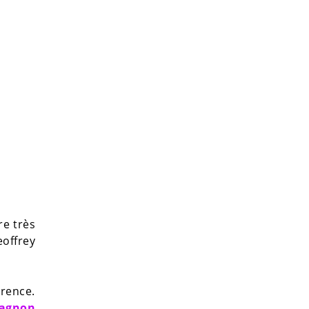
re très
offrey
arence.
pagnon