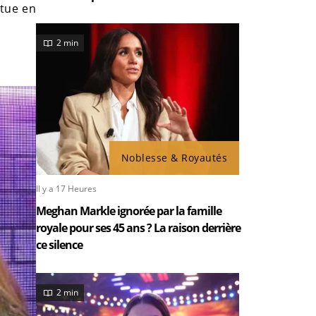
ttue en
2 min
Noblesse & Royautés
Il y a 17 Heures
Meghan Markle ignorée par la famille
royale pour ses 45 ans ? La raison derrière
ce silence
2 min