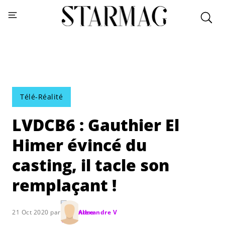
Télé-Réalité
LVDCB6 : Gauthier El
Himer évincé du
casting, il tacle son
remplaçant !
21 Oct 2020 par
Alexandre V