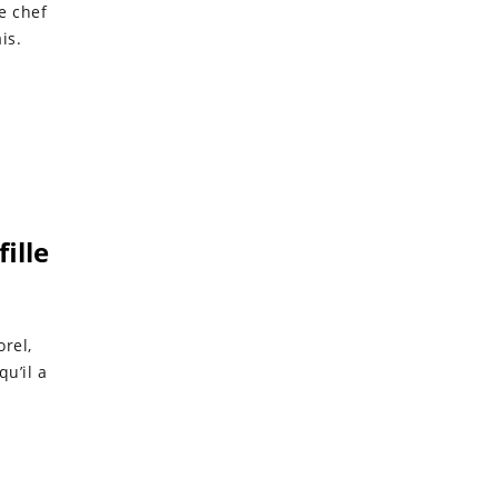
re chef
is.
ille
rel,
u’il a