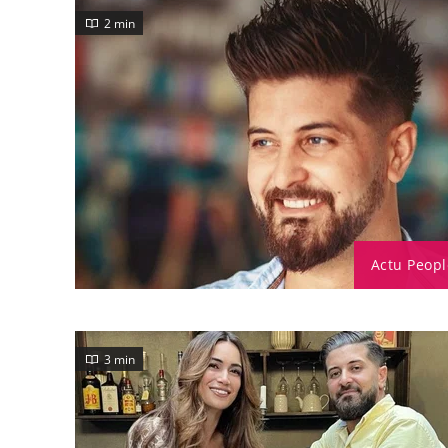
2 min
Actu Peopl
3 min