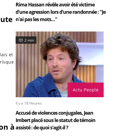
Rima Hassan révèle avoir été victime
d'une agression lors d'une randonnée : "Je
oute
n'ai pas les mots…"
2 min
ais et
 risque
Actu People
Il y a 18 Heures
Accusé de violences conjugales, Jean
Imbert placé sous le statut de témoin
ion à
assisté : de quoi s'agit-il ?