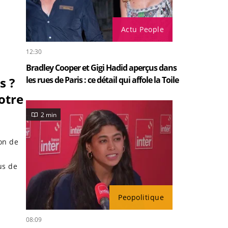
Actu People
12:30
Bradley Cooper et Gigi Hadid aperçus dans
s ?
les rues de Paris : ce détail qui affole la Toile
otre
2 min
ion de
us de
Peopolitique
08:09