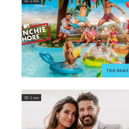
2 min
Télé-Réalit
2 min