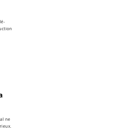
lé-
uction
a
al ne
rieux.