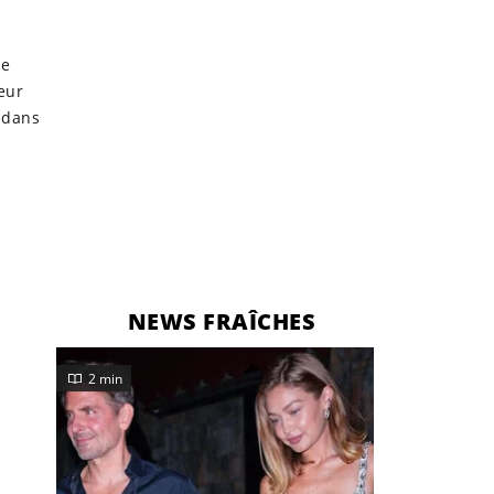
ie
eur
 dans
NEWS FRAÎCHES
2 min