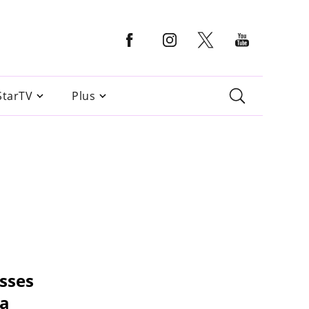
StarTV
Plus
isses
sa