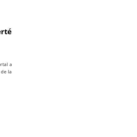
erté
rtal a
 de la