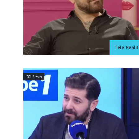
Télé-Réalit
3 min