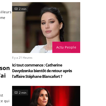
2 min
illeurs
lime
Actu People
Il y a 21 Heures
Ici tout commence : Catherine
 son
Davydzenka bientôt de retour après
’ai
l'affaire Stéphane Blancafort ?
2 min
st
ce qui