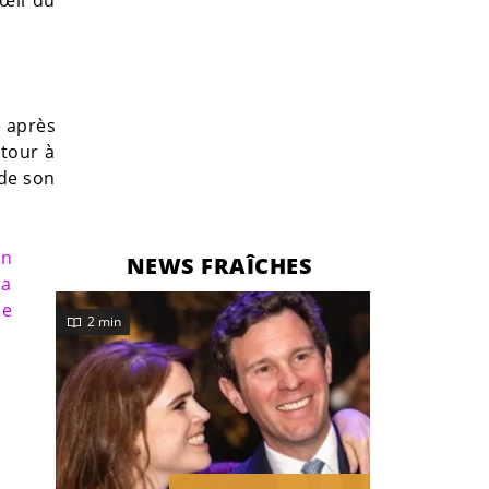
é après
etour à
 de son
un
NEWS FRAÎCHES
la
Je
2 min