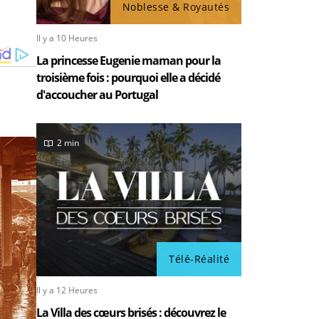
Noblesse & Royautés
Il y a 10 Heures
La princesse Eugenie maman pour la
troisième fois : pourquoi elle a décidé
d'accoucher au Portugal
2 min
Télé-Réalité
Il y a 12 Heures
La Villa des cœurs brisés : découvrez le