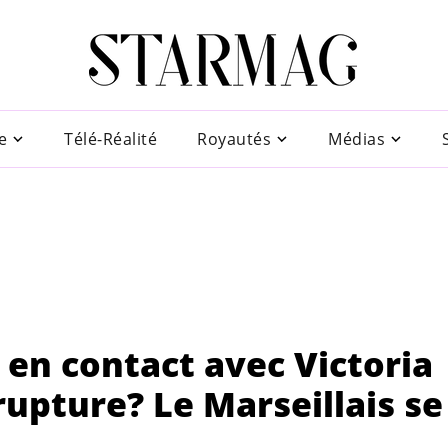
e
Télé-Réalité
Royautés
Médias
 en contact avec Victoria
upture? Le Marseillais se