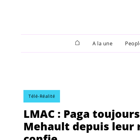
A la une
Peopl
Télé-Réalité
LMAC : Paga toujours
Mehault depuis leur r
confie