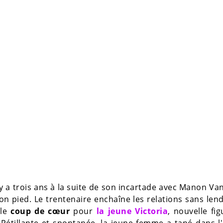
 y a trois ans à la suite de son incartade avec Manon Va
n pied. Le trentenaire enchaîne les relations sans le
ble
coup de cœur
pour
la jeune Victoria
, nouvelle fi
. Pétillante et spontanée, la jeune femme a tapé dans l