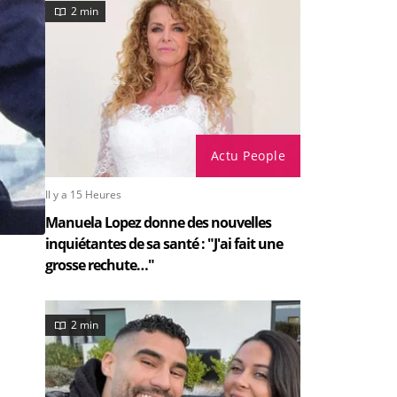
2 min
Actu People
Il y a 15 Heures
Manuela Lopez donne des nouvelles
inquiétantes de sa santé : "J'ai fait une
grosse rechute…"
2 min