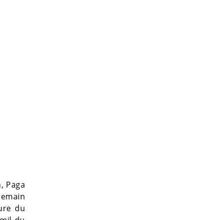
n, Paga
ndemain
gure du
'œil du