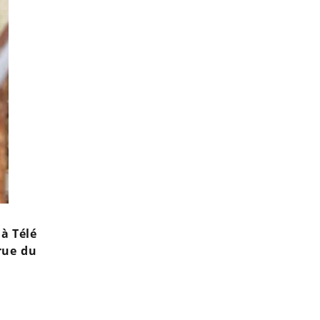
 à Télé
rue du