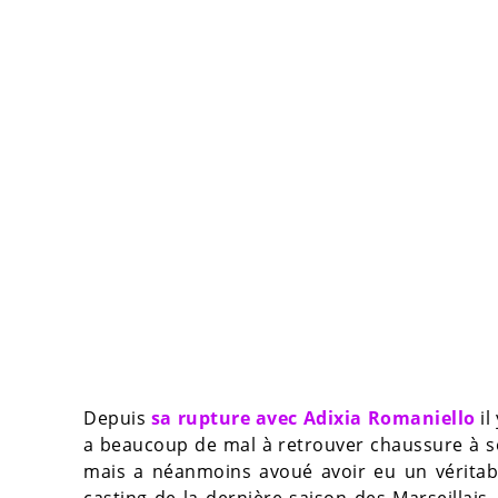
Depuis
sa rupture avec Adixia Romaniello
il
a beaucoup de mal à retrouver chaussure à so
mais a néanmoins avoué avoir eu un vérita
casting de la dernière saison des Marseillais