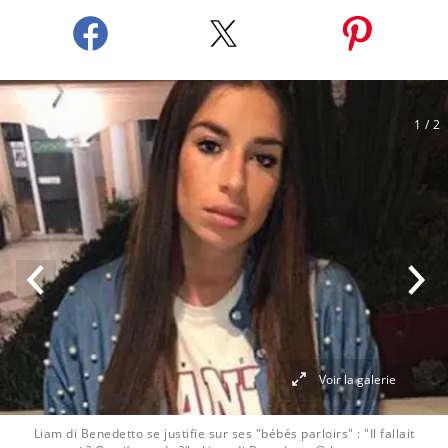
1
/ 2
Voir la galerie
Liam di Benedetto se justifie sur ses "bébés parloirs" : "Il fallait