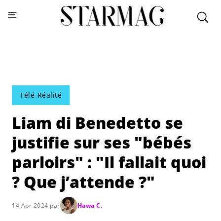
Télé-Réalité
Liam di Benedetto se
justifie sur ses "bébés
parloirs" : "Il fallait quoi
? Que j’attende ?"
14 Apr 2024 par
Hawa C.