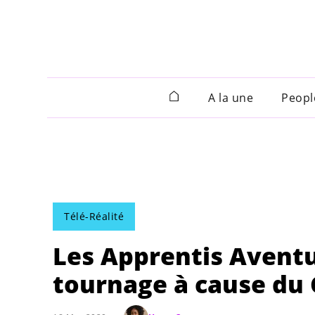
A la une
Peopl
Télé-Réalité
Les Apprentis Aventu
tournage à cause du