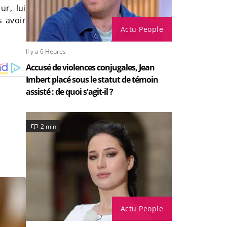
r, lui
s avoir
Actu People
Il y a 6 Heures
Accusé de violences conjugales, Jean
Imbert placé sous le statut de témoin
assisté : de quoi s'agit-il ?
2 min
Actu People