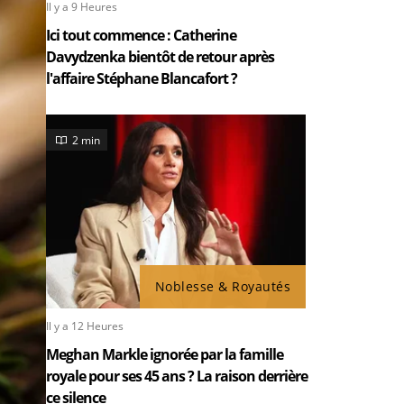
Il y a 9 Heures
Ici tout commence : Catherine
Davydzenka bientôt de retour après
l'affaire Stéphane Blancafort ?
2 min
Noblesse & Royautés
Il y a 12 Heures
Meghan Markle ignorée par la famille
royale pour ses 45 ans ? La raison derrière
ce silence