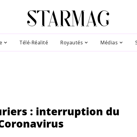
e
Télé-Réalité
Royautés
Médias
riers : interruption du
 Coronavirus