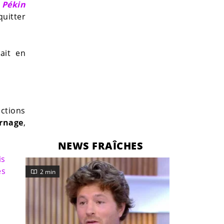
e
Pékin
uitter
ait en
ictions
urnage
,
NEWS FRAÎCHES
is
es
2 min