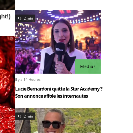
2 min
Médias
Il y a 14 Heures
Lucie Bernardoni quitte la Star Academy ?
Son annonce affole les internautes
2 min