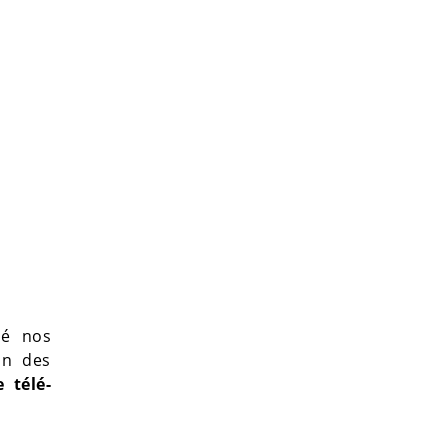
lé nos
in des
 télé-