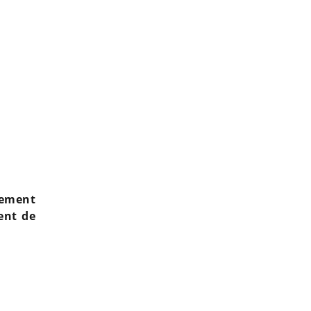
nement
ent de