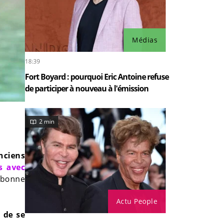
Médias
18:39
Fort Boyard : pourquoi Eric Antoine refuse
de participer à nouveau à l'émission
2 min
nciens
s avec
e bonne
Actu People
 de se