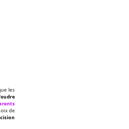
que les
foudre
arents
hoix de
cision