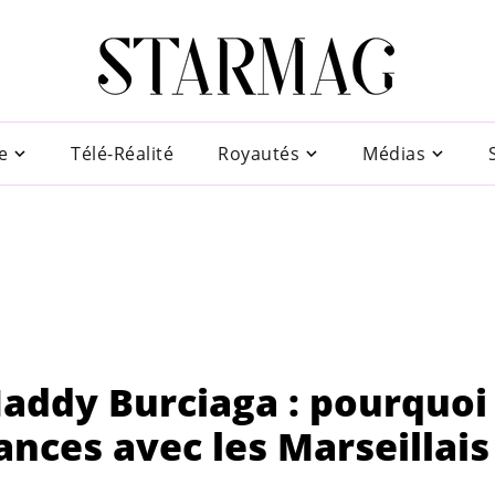
e
Télé-Réalité
Royautés
Médias
ddy Burciaga : pourquoi 
tances avec les Marseillais