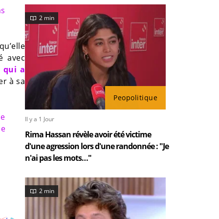
as
2 min
qu’elle
é avec
e qui a
er à sa
Peopolitique
de
Il y a 1 Jour
de
Rima Hassan révèle avoir été victime
d'une agression lors d'une randonnée : "Je
n'ai pas les mots…"
2 min