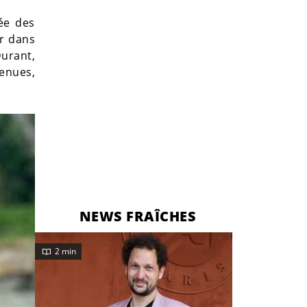
ée des
er dans
Durant,
tenues,
NEWS FRAÎCHES
2 min