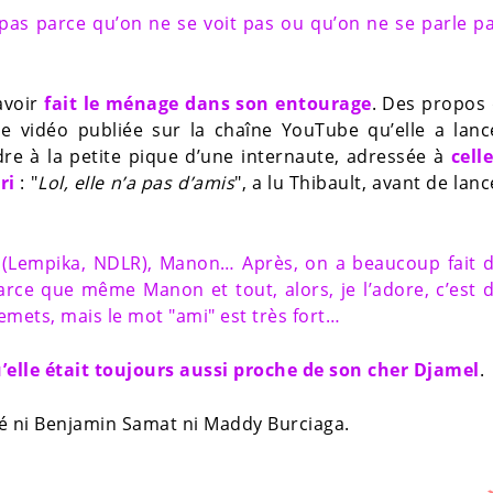
t pas parce qu’on ne se voit pas ou qu’on ne se parle p
 avoir
fait le ménage dans son entourage
. Des propos 
e vidéo publiée sur la chaîne YouTube qu’elle a lanc
dre à la petite pique d’une internaute, adressée à
cell
ri
: "
Lol, elle n’a pas d’amis
", a lu Thibault, avant de lanc
a (Lempika, NDLR), Manon… Après, on a beaucoup fait 
parce que même Manon et tout, alors, je l’adore, c’est 
emets, mais le mot "ami" est très fort…
’elle était toujours aussi proche de son cher Djamel
.
cité ni Benjamin Samat ni Maddy Burciaga.