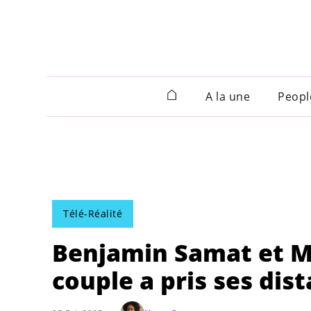
A la une
Peopl
Télé-Réalité
Benjamin Samat et Ma
couple a pris ses dis