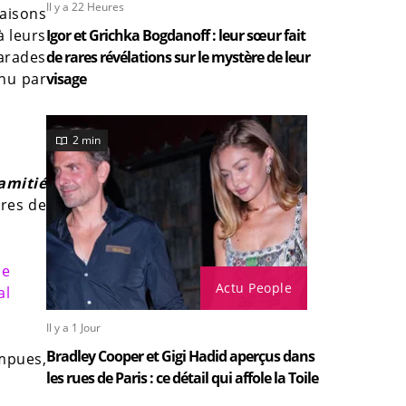
Il y a 22 Heures
raisons
Igor et Grichka Bogdanoff : leur sœur fait
à leurs
de rares révélations sur le mystère de leur
marades
visage
enu par
2 min
amitié
ires de
de
Actu People
al
Il y a 1 Jour
Bradley Cooper et Gigi Hadid aperçus dans
ompues,
les rues de Paris : ce détail qui affole la Toile