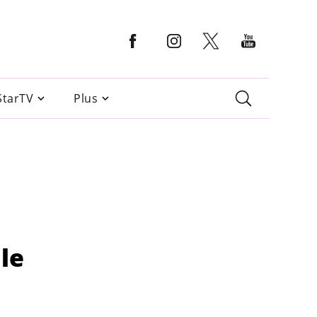
StarTV
Plus
le