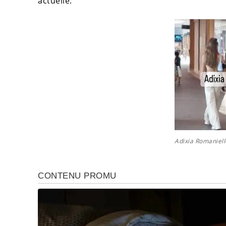
actuelle.
Adixia Romaniell