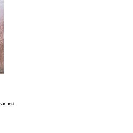
Adixia Romaniello trahie par Simon Castaldi et à nouveau pr
se est