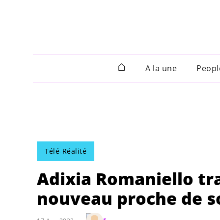
A la une
Peopl
Télé-Réalité
Adixia Romaniello tra
nouveau proche de s