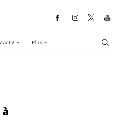
StarTV
Plus
 à