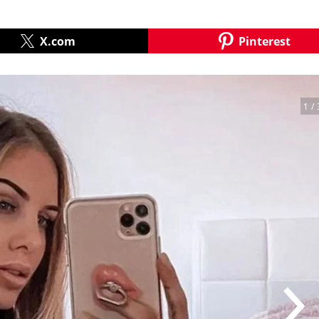
X.com
Pinterest
1
/ 