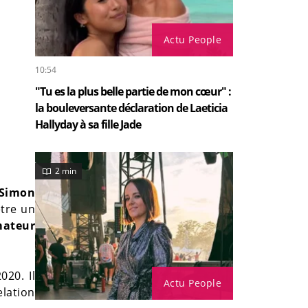
Actu People
10:54
"Tu es la plus belle partie de mon cœur" :
la bouleversante déclaration de Laeticia
Hallyday à sa fille Jade
2 min
 Simon
tre un
mateur
020. Il
Actu People
elation