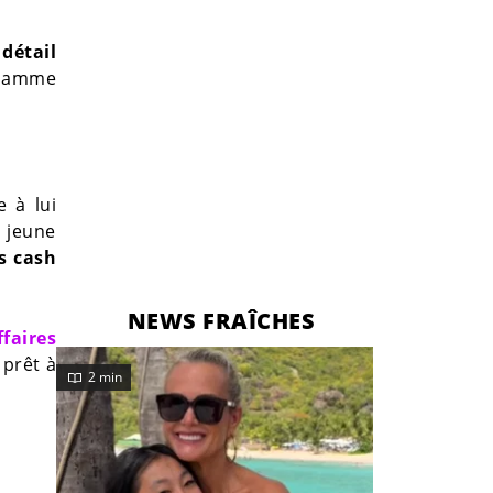
détail
flamme
 à lui
a jeune
s cash
NEWS FRAÎCHES
ffaires
 prêt à
2 min