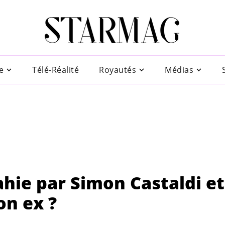
e
Télé-Réalité
Royautés
Médias
hie par Simon Castaldi et
on ex ?