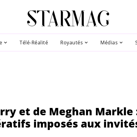
e
Télé-Réalité
Royautés
Médias
rry et de Meghan Markle 
pératifs imposés aux invité