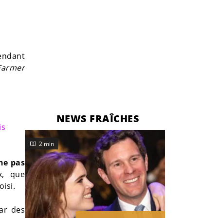
endant
Farmer
NEWS FRAÎCHES
is
2 min
ne pas
ux, que
isi.
ar des