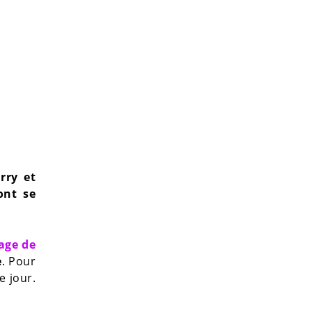
rry et
ont se
age de
e
. Pour
 jour.