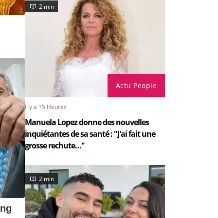
2 min
Actu People
Il y a 15 Heures
Manuela Lopez donne des nouvelles
inquiétantes de sa santé : "J'ai fait une
grosse rechute…"
2 min