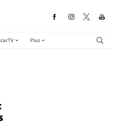
StarTV
Plus
:
s