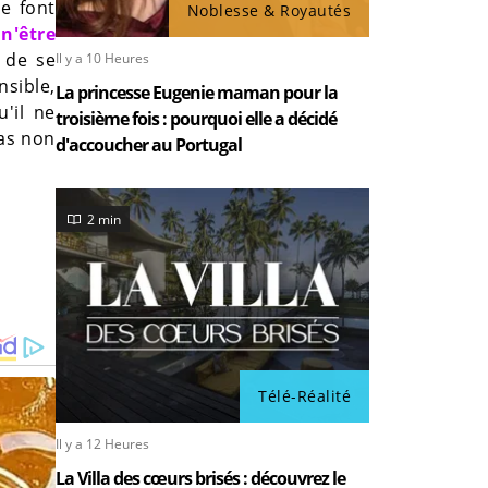
e font
Noblesse & Royautés
 n'être
 de se
Il y a 10 Heures
sible,
La princesse Eugenie maman pour la
u'il ne
troisième fois : pourquoi elle a décidé
pas non
d'accoucher au Portugal
2 min
Télé-Réalité
Il y a 12 Heures
La Villa des cœurs brisés : découvrez le