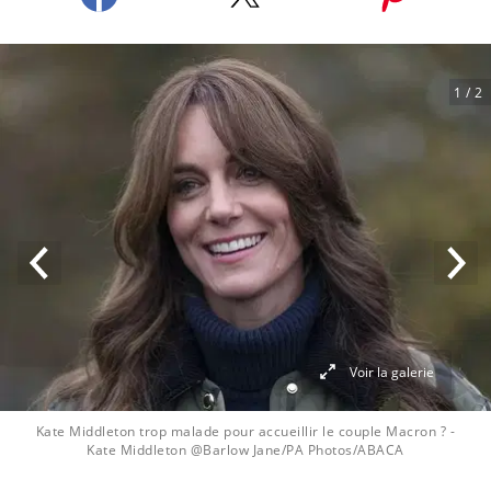
1
/ 2
Voir la galerie
Kate Middleton trop malade pour accueillir le couple Macron ?
-
Kate Middleton @Barlow Jane/PA Photos/ABACA