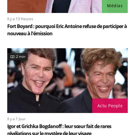
Médias
Il y a 13 Heures
Fort Boyard : pourquoi Eric Antoine refuse de participer à
nouveau à l'émission
2 min
Actu People
Il y a 1 Jour
Igor et Grichka Bogdanoff : leur sœur fait de rares
révélations sur le mystère de leur visage