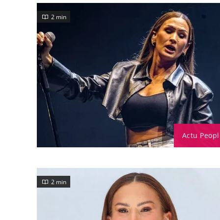
2 min
Actu Peopl
2 min