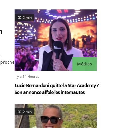
2 min
n
e
n proche
Médias
Il y a 14 Heures
Lucie Bernardoni quitte la Star Academy ?
Son annonce affole les internautes
2 min