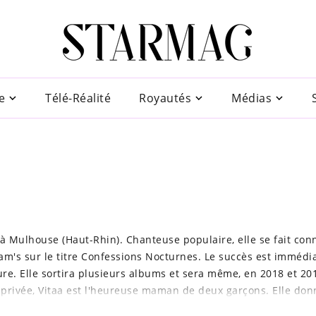
e
Télé-Réalité
Royautés
Médias
à Mulhouse (Haut-Rhin). Chanteuse populaire, elle se fait con
m's sur le titre Confessions Nocturnes. Le succès est immédia
re. Elle sortira plusieurs albums et sera même, en 2018 et 20
e privée, Vitaa est l'heureuse maman de deux garçons. Elle don
bre 2014
, son deuxième garçon prénommé Adam voit le jour.