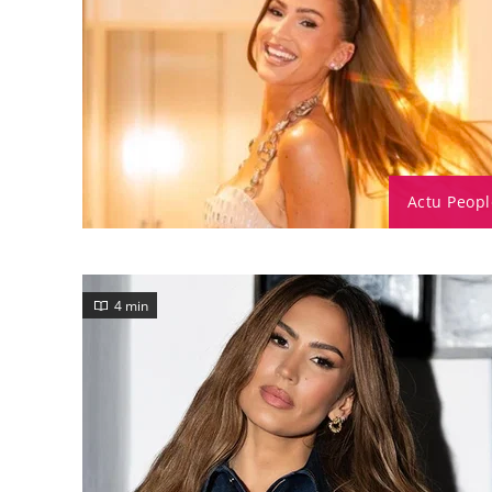
Actu Peopl
4 min