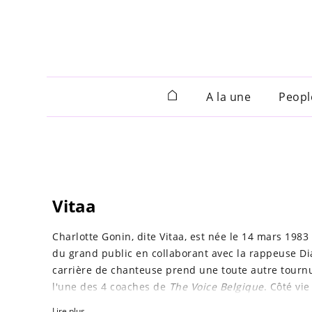
A la une
Peopl
Vitaa
Charlotte Gonin, dite Vitaa, est née le
14 mars 1983
du grand public en collaborant avec la rappeuse Dia
carrière de chanteuse prend une toute autre tournu
l'une des 4 coaches de
The Voice Belgique
. Côté vi
naissance à Liham le 24 juillet 2011 puis, le
25 octo
Lire plus