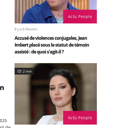
Actu People
Il y a 6 Heures
Accusé de violences conjugales, Jean
Imbert placé sous le statut de témoin
assisté : de quoi s'agit-il ?
2 min
on
Actu People
2025
ait de