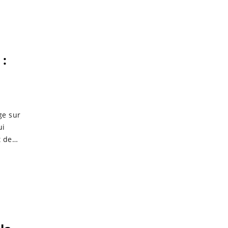
 :
ge sur
ui
t de