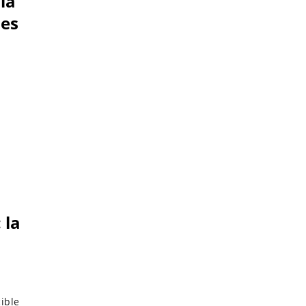
la
ses
 la
ible