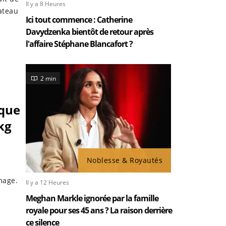
Il y a 8 Heures
ateau
Ici tout commence : Catherine
Davydzenka bientôt de retour après
l'affaire Stéphane Blancafort ?
2 min
oque
 kg
Noblesse & Royautés
mage.
Il y a 12 Heures
Meghan Markle ignorée par la famille
royale pour ses 45 ans ? La raison derrière
ce silence