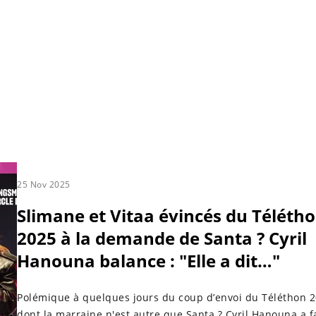
25 Nov 2025
Slimane et Vitaa évincés du Téléth
2025 à la demande de Santa ? Cyril
Hanouna balance : "Elle a dit…"
Polémique à quelques jours du coup d’envoi du Téléthon 
dont la marraine n'est autre que Santa ? Cyril Hanouna a f