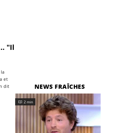
 "Il
 la
a et
NEWS FRAÎCHES
n dit
2 min