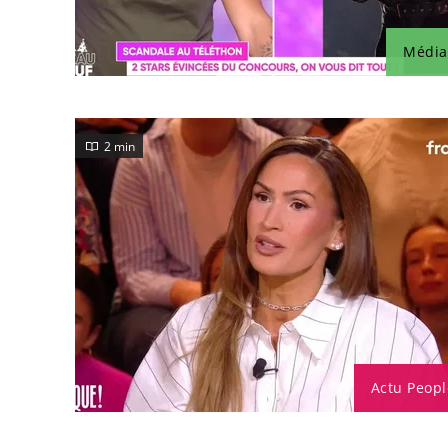
Média
2 min
Actu Peopl