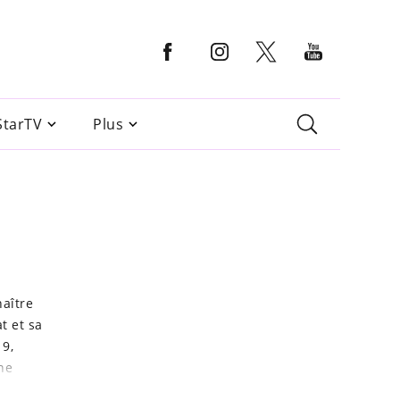
StarTV
Plus
naître
t et sa
19,
ne