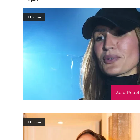
2 min
Actu Peopl
3 min