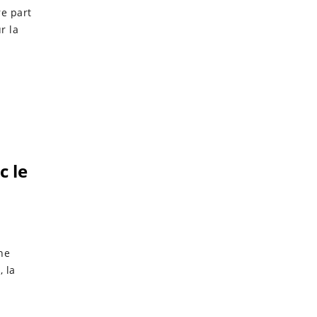
re part
r la
c le
ne
, la