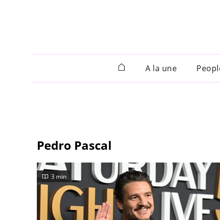
A la une
Peopl
Pedro Pascal
3 min