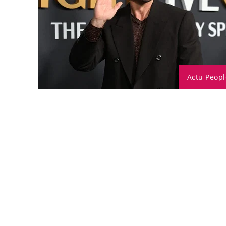
Actu Peopl