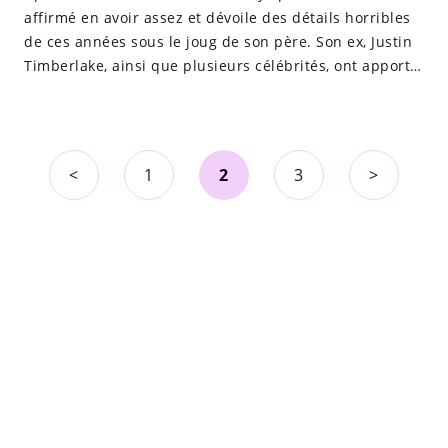
affirmé en avoir assez et dévoile des détails horribles
de ces années sous le joug de son père. Son ex, Justin
Timberlake, ainsi que plusieurs célébrités, ont apporté
leur soutien à la star.
<
1
2
3
>