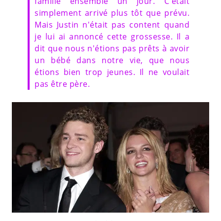
famille ensemble un jour. C'était
simplement arrivé plus tôt que prévu.
Mais Justin n'était pas content quand
je lui ai annoncé cette grossesse. Il a
dit que nous n'étions pas prêts à avoir
un bébé dans notre vie, que nous
étions bien trop jeunes. Il ne voulait
pas être père.