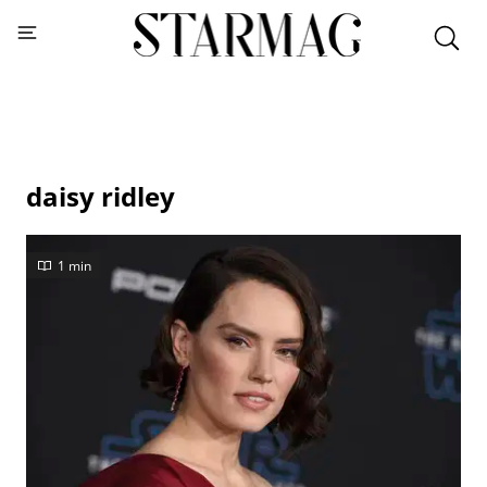
daisy ridley
1 min