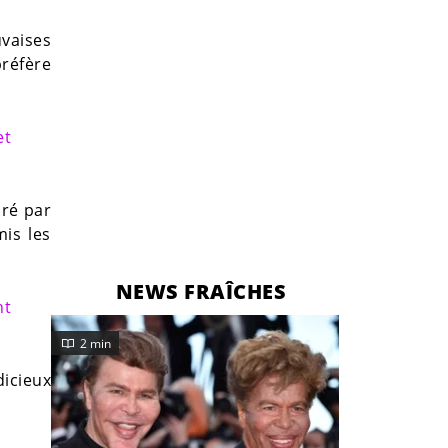
uvaises
préfère
et
iré par
mis les
NEWS FRAÎCHES
nt
2 min
dicieux