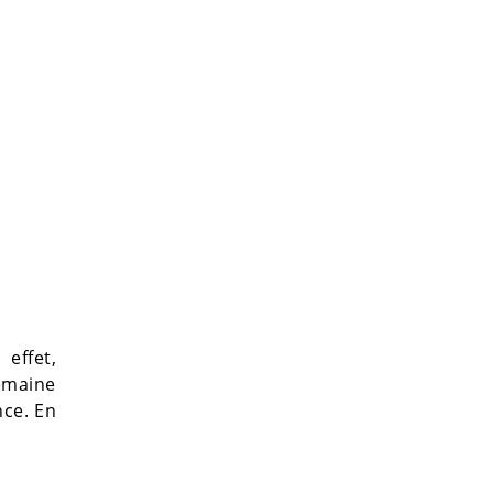
effet,
emaine
nce. En