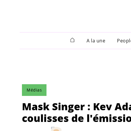
A la une
Peopl
Médias
Mask Singer : Kev Ad
coulisses de l'émissi