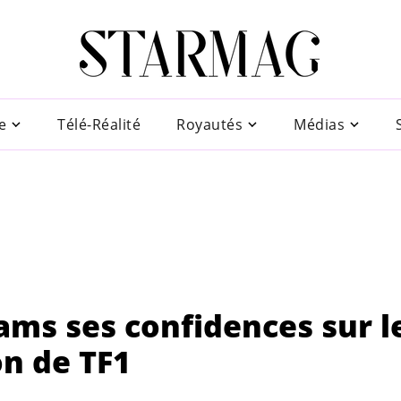
e
Télé-Réalité
Royautés
Médias
ams ses confidences sur l
on de TF1