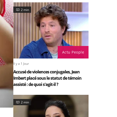
2 min
Actu People
Il y a 1 Jour
Accusé de violences conjugales, Jean
Imbert placé sous le statut de témoin
assisté : de quoi s'agit-il ?
2 min