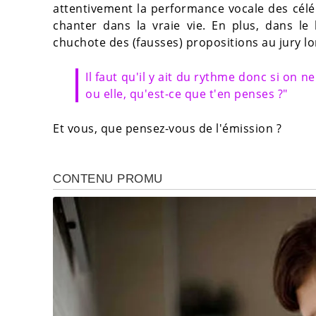
attentivement la performance vocale des célé
chanter dans la vraie vie. En plus, dans le
chuchote des (fausses) propositions au jury lo
Il faut qu'il y ait du rythme donc si on ne
ou elle, qu'est-ce que t'en penses ?"
Et vous, que pensez-vous de l'émission ?