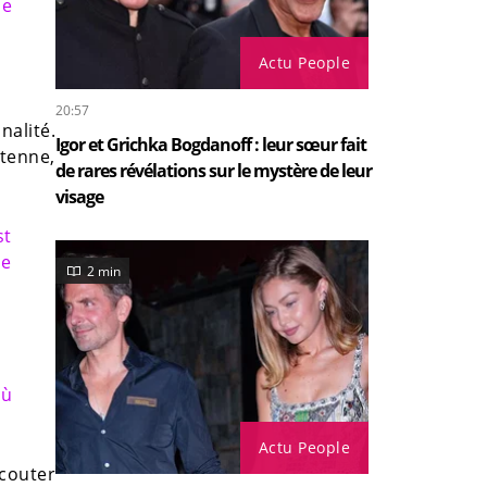
ne
Actu People
20:57
nalité.
Igor et Grichka Bogdanoff : leur sœur fait
tenne,
de rares révélations sur le mystère de leur
visage
st
ne
2 min
où
Actu People
écouter