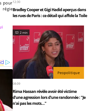
12:30
es pour
 régie
Bradley Cooper et Gigi Hadid aperçus dans
les rues de Paris : ce détail qui affole la Toile
ui
2 min
Peopolitique
08:09
Rima Hassan révèle avoir été victime
d'une agression lors d'une randonnée : "Je
n'ai pas les mots…"