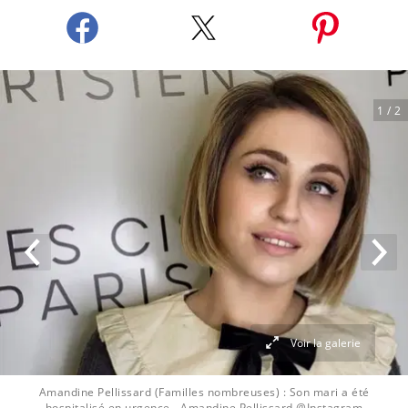
1
/ 2
Voir la galerie
Amandine Pellissard (Familles nombreuses) : Son mari a été
hospitalisé en urgence
- Amandine Pellissard @Instagram