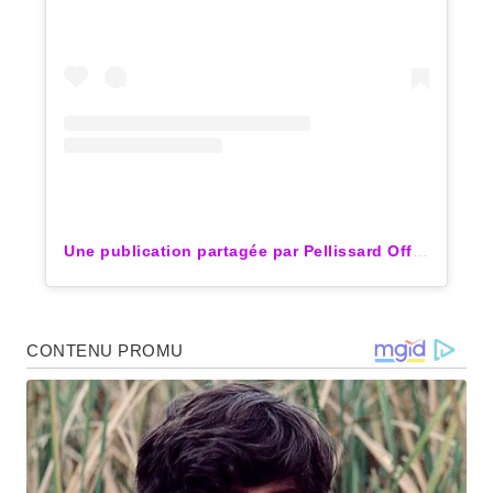
Une publication partagée par Pellissard Officiel TF1 (@famille.pellissard.tf1)