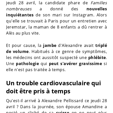
jeudi 28 avril, la candidate phare de
Familles
nombreuses
a donné des
nouvelles
inquiétantes
de son mari sur Instagram. Alors
qu'elle se trouvait à Paris pour un entretien avec
Jeremstar, la maman de 8 enfants a dû rentrer à
Alès au plus vite.
Et pour cause, la
jambe
d'Alexandre avait
triplé
de volume
. Habitués à ce genre de symptômes,
les médecins ont aussitôt suspecté une
phlébite
.
Une
pathologie
qui
peut s'avérer gravissime
si
elle n'est pas traitée à temps.
Un trouble cardiovasculaire qui
doit être pris à temps
Qu'est-il arrivé à Alexandre Pellissard ce jeudi 28
avril ? Dans la journée, son épouse Amandine a
posté un cliché de sa
cuisse
on ne peut plus