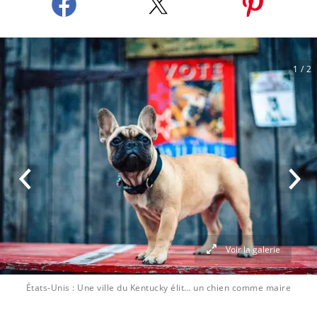
1
/ 2
Voir la galerie
États-Unis : Une ville du Kentucky élit… un chien comme maire