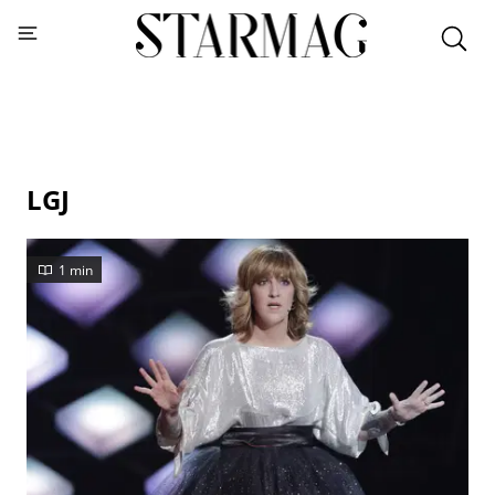
LGJ
1 min