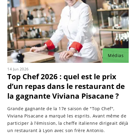
présentée par Stéphane Rotenberg et Sandrine
Corman, puis par Agathe Lecaron lors de la deuxième
saison, avant que Stéphane Rotenberg ne prenne les
rênes en tant que présentateur solo depuis la
troisième saison. Top Chef est très populaire en
France, se classant en dixième place du classement
général des émissions préférées des Français et en
Médias
quatrième place des émissions lancées dans les
années 2010 selon un sondage réalisé par Ipsos pour
14 Jun 2026
Télécâble Sat Hebdo en octobre 2020.
Top Chef 2026 : quel est le prix
d’un repas dans le restaurant de
la gagnante Viviana Pisacane ?
Grande gagnante de la 17e saison de "Top Chef",
Viviana Pisacane a marqué les esprits. Avant même de
participer à l’émission, la cheffe italienne dirigeait déjà
un restaurant à Lyon avec son frère Antonio.